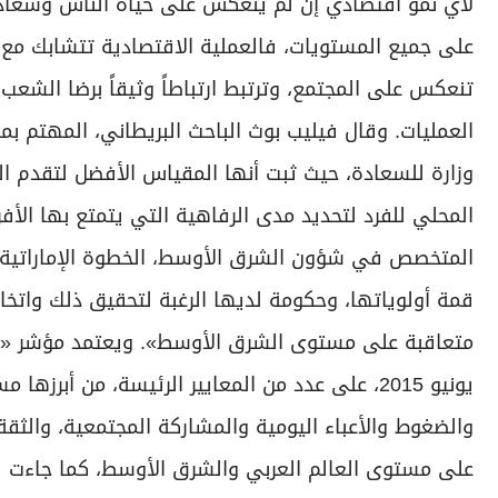
لأي نمو اقتصادي إنْ لم ينعكس على حياة الناس وسعادت
على جميع المستويات، فالعملية الاقتصادية تتشابك مع 
تنعكس على المجتمع، وترتبط ارتباطاً وثيقاً برضا الش
العمليات. وقال فيليب بوث الباحث البريطاني، المهتم بم
وزارة للسعادة، حيث ثبت أنها المقياس الأفضل لتقدم ال
المحلي للفرد لتحديد مدى الرفاهية التي يتمتع بها ال
المتخصص في شؤون الشرق الأوسط، الخطوة الإماراتية
قمة أولوياتها، وحكومة لديها الرغبة لتحقيق ذلك واتخ
متعاقبة على مستوى الشرق الأوسط». ويعتمد مؤشر «جا
يونيو 2015، على عدد من المعايير الرئيسة، من أب
والضغوط والأعباء اليومية والمشاركة المجتمعية، والثق
على مستوى العالم العربي والشرق الأوسط، كما جاءت في 