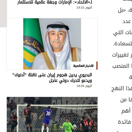
لـ«الاتحاد»: الإمارات وجهة عالمية للاستثمار
في الرعاية الصحية المدعومة بالذكاء
اليوم 19:21
، «بل
الاصطناعي
عدد
ات التي
لسعادة.
 تغييرات
ا المنصب
الأخبار العالمية
البديوي يدين هجوم إيران على ناقلة "أدنوك"
ة
ويدعو لتحرك دولي عاجل
اليوم 18:52
ذا النهج
ا من
 أهم
فائدة