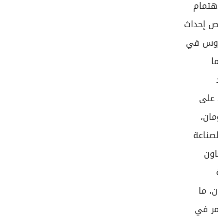
هتمام
رص إحداث
دروس في
ا
 على
مان،
صناعة
اون
، ما
مر في