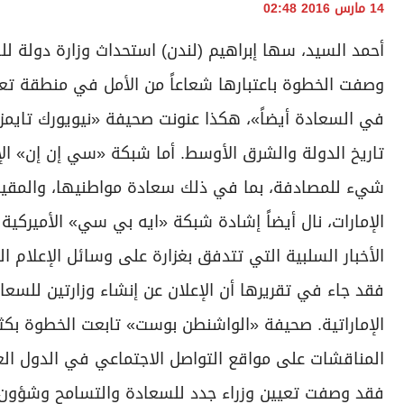
14 مارس 2016 02:48
أحمد السيد، سها إبراهيم (لندن) استحداث وزارة دولة لل
وصفت الخطوة باعتبارها شعاعاً من الأمل في منطقة تعج ب
في السعادة أيضاً»، هكذا عنونت صحيفة «نيويورك تايمز»
تاريخ الدولة والشرق الأوسط. أما شبكة «سي إن إن» الإخبا
شيء للمصادفة، بما في ذلك سعادة مواطنيها، والمقيم
الإمارات، نال أيضاً إشادة شبكة «ايه بي سي» الأميركية
الأخبار السلبية التي تتدفق بغزارة على وسائل الإعلام ا
فقد جاء في تقريرها أن الإعلان عن إنشاء وزارتين للسعا
الإماراتية. صحيفة «الواشنطن بوست» تابعت الخطوة بكثي
المناقشات على مواقع التواصل الاجتماعي في الدول العر
فقد وصفت تعيين وزراء جدد للسعادة والتسامح وشؤون ال