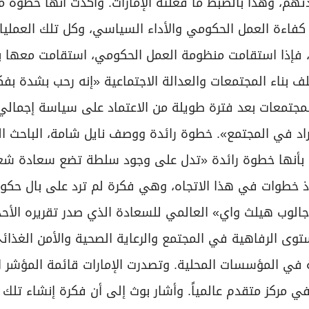
هم، وهذا بالضبط ما فعلته الإمارات. وأكدت أنها خطوة 
كفاءة العمل الحكومي والأداء السياسي، وكل تلك العمليا
عب، فإذا استقامت منظومة العمل الحكومي، استقامت معها ب
لف بناء المجتمعات والعدالة الاجتماعية «إنه رحب بشدة بفك
مجتمعات بعد فترة طويلة من الاعتماد على سياسة إجمالي 
أفراد في المجتمع». خطوة رائدة ووصف نايل شامة، الباحث 
 بأنها خطوة رائدة «تدل على وجود سلطة تضع سعادة شع
اذ خطوات في هذا الاتجاه، وهي فكرة لم ترد على بال حكو
لوب هيلث واي» العالمي للسعادة الذي صدر تقريره الأ
رزها مستوى الرفاهية في المجتمع والرعاية الصحية والأمن الغذائ
ة في المؤسسات المحلية. وتصدرت الإمارات قائمة المؤشر 
مركز متقدم عالمياً. وأشار بوث إلى أن فكرة إنشاء تلك ا