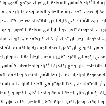
يسة للأفراد كأساس للسعادة إلى «بناء مجتمع أقوى، والا
، وخلق صوت يتحدث باسم الصالح العام، وهو ما يزيد من ف
ارد ليارد، الأستاذ في كلية لندن للاقتصاد وصاحب كتاب «
يجيات الحكومية تلعب دوراً بارزاً في سعادة الشعوب، وهو م
ن «الحكومات يجب أن تدرك أن ذلك لا يعتمد على ثروات أفراد
أنه من الضروري أن تكون الصحة الجسدية والنفسية للأفراد
حلي الإجمالي للفرد. تغيير ينعكس ايجاباً وقالت سوزان او
 «الاتحاد»: «إن وضع رفاهية الأفراد والمجتمعات كأساس ل
بة محمودة لمبادرات دعت إليها الأمم المتحدة ومنظمة التع
ن أن الاعتماد على هذا المؤشر في اتخاذ القرارات السياسية
 الإنسان مثل الصحة العامة والحد الأدنى للأجور والإسكان
ر الوقت. وحول اختيار امرأة لشغل المنصب، قالت: «إن الأ