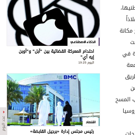
نيها،
ذاً
مكانة
ت
الذكاء الاصطناعي
احتدام المعركة القضائية بين "آبل" و"أوبن
دة في
إيه آي"
اليوم 19:25
معة
ريق
ن
لرغم من احتلالها للمركز 20 عالمياً بحسب المسح
وسيا
عدد اليوم
اقتصاد
رئيس مجلس إدارة «برجيل القابضة»
حات