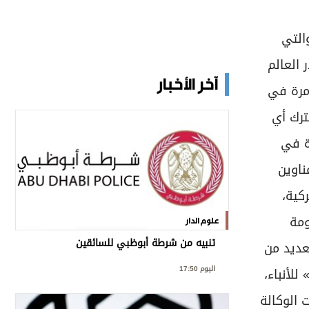
التي
 العالم
آخر الأخبار
 مرة في
ترك أي
ة في
ناوين
كية،
ومة
علوم الدار
تنبيه من شرطة أبوظبي للسائقين
عديد من
اليوم 17:50
لأنباء،
 الوكالة