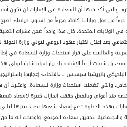
، والتي أكد فيها أن السعادة في الإمارات لن تكون أمنية
 من عمل وزاراتنا كافة، وجزءاً من أسلوب حياتنا». أصبح 
ه في الولايات المتحدة، كان هذا واحداً ضمن عشرات التعليق
تماعي بعد إعلان اختيار عهود الرومي لتولي وزارة الدولة ل
عربية والعالمية على قرار استحداث وزارة للسعادة في إطار
فقط، بل شملت أيضاً الإشادة باختيار امرأة شابة لتولي هذ
ن البلجيكي باتريشيا سيسنس لـ «الاتحاد» إعجابها باستراتيجي
ل خاص، والتي تضمنت استحداث وزارة للسعادة. واعتبرت أن ه
يمة منذ أعوام، وبالفعل حققت إنجازات كبيرة لإسعاد شعبه
إمارات بهذه الخطوة تضع إسعاد شعبها نصب عينيها لتلبي
ة والاجتماعية لتحقيق سعادة المجتمع. وأوضحت أنه ما من 