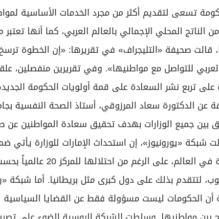
لحكومة تسعى لتقديم أكثر من مجرد الخدمات الأساسية لمواط
الناتج المحلي الإجمالي بالعالم العربي، كما أنها تعتبر ملا
، قالت صحيفة «التليجراف» في تقريرها: «إن الخطوة ترسخ 
لم العربي للتواصل مع مواطنيها». وفي تقريرين منفصلين، علق
رة على تربع نشر السعادة على قمة أولويات الحكومة الجدي
 عن الدكتورة سعاد المرزوقي، أستاذ الصحة النفسية بجا
يق بين جميع الوزارات بهدف تحقيق سعادة المواطنين عن ط
ت شبكة «يورونيوز»، إن استحداث الإمارات للوزارة يأتي ضم
مساعيها لتحسين مركزها في قائمة الدول الأكثر سعادة في العالم، على ا
وب، لتتقدم بذلك على دول كبرى مثل بريطانيا. أما شبكة «ر
تية أن الحكومات ليست مسؤولة فقط عن القضايا السياسية
امح بين مواطنيها. وسلطت الشبكة الروسية الضوء على تصري