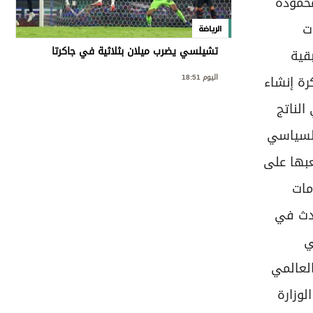
محمودة
ت
الرياضة
تشيلسي يضرب ميلان بثلاثية في جاكرتا
قية
اليوم 18:51
رة إنشاء
الناتج
السياسي
بها على
مات
حدث في
ي
العالمي
لوزارة