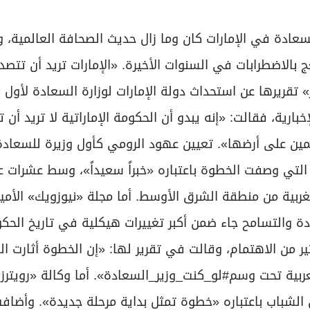
سعادة في الإمارات كان وما زال حديث الصحافة العالمية، و
الاضطرابات في السنوات الأخيرة. «الإمارات تريد أن تتصدر
 تقريرها عن استحداث دولة الإمارات لوزارة السعادة لأول
رية، فقالت: «إنه يبدو أن الحكومة الإماراتية لا تريد أن ت
ين على أرضها». تعيين عهود الرومي كأول وزيرة للسعاد
 التي وصفت الخطوة باعتباره «خبراً سعيداً»، وسط عشرات ع
لغربية من منطقة الشرق الأوسط. أما مجلة «نيوزويك» الأمير
دة والتسامح جاء ضمن أكبر تغييرات هيكلية في تاريخ الحك
ر من الاهتمام، وقالت في تقرير لها: «إن الخطوة أثارت ال
بية تحت وسم#لو_كنت_وزير_السعادة». أما وكالة «رويترز» ل
شباب باعتباره «خطوة تمثل بداية مرحلة جديدة». وأضافت