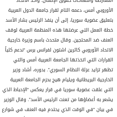
المعارضة وانتهاكات حقوق الإنسان. وأكد الاتحاد
برامج
الأوروبي أمس، دعمه التام لقرار جامعة الدول العربية
عدد اليوم
بتعليق عضوية سوريا، إلى أن ينفذ الرئيس بشار الأسد
خطة العمل التي عرضتها هذه المنظمة العربية لوقف
مواقيت الصلاة
العنف ضد المحتجين. وقال متحدث باسم وزيرة خارجية
الأحوال الجوية
الاتحاد الأوروبي كاثرين اشتون لفرانس برس “ندعم كلياً
القرارات التي اتخذتها الجامعة العربية أمس والتي
تظهر تزايد عزلة النظام السوري”. بدوره، أشاد وزير
الخارجية البريطانية ويليام هيج بحزم الجامعة العربية
التي علقت عضوية سوريا في قرار يعكس “الإحباط الذي
يشعر به أعضاؤها من تعنت الرئيس الأسد”. وقال الوزير
في بيان “في الوقت الذي يحتدم فيه العنف في شوارع