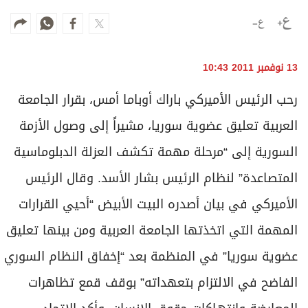
وجهات نظر
الترفيه
التعليم والمعرفة
13 نوفمبر 2011 10:43
الذكاء الاصطناعي
رحب الرئيس الأميركي باراك أوباما أمس، بقرار الجامعة
العربية تعليق عضوية سوريا، مشيراً إلى وصول الأزمة
تغطيات
السورية إلى “مرحلة مهمة تكشف العزلة الدبلوماسية
فيديو
المتصاعدة” لنظام الرئيس بشار الأسد. وقال الرئيس
بودكاست
الأميركي في بيان أصدره البيت الأبيض “أحيي القرارات
إنفوجراف
المهمة التي اتخذتها الجامعة العربية ومن بينها تعليق
قصة صورة
عضوية سوريا” في المنظمة بعد “إخفاق النظام السوري
الفاضح في الالتزام بتعهداته” بوقف قمع تظاهرات
كاريكتير