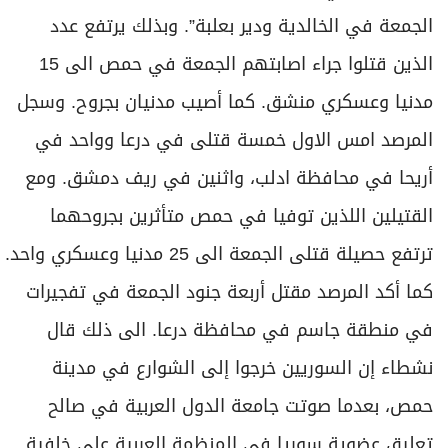
الجمعة في الخالدية ودير بعلبة”. وبذلك يرتفع عدد
الذين قتلوا جراء اصابتهم الجمعة في حمص الى 15
مدنيا وعسكري منشق. كما أصيب مدنيان بجروح. وسجل
المرصد امس الاول خمسة قتلى في درعا وواحد في
أريحا في محافظة ادلب، واثنين في ريف دمشق. ومع
القتيلين اللذين توفيا في حمص متأثرين بجروحهما
ترتفع حصيلة قتلى الجمعة الى 25 مدنيا وعسكري واحد.
كما أكد المرصد مقتل أربعة جنود الجمعة في تفجيرات
في منطقة جاسم في محافظة درعا. الى ذلك قال
نشطاء إن السوريين خرجوا إلى الشوارع في مدينة
حمص، بعدما صوتت جامعة الدول العربية في صالح
تعليق عضوية سوريا في المنظمة العربية علي خلفية