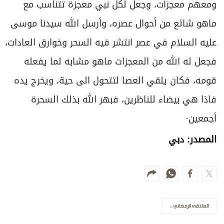
ومعهم معجزات، وجعل لكل نبي معجزة تتناسب مع
ماهو شائع من أحوال عصره، وأرسل الله سيدنا موسى
عليه السلام في عصر انتشر فيه السحر وخوارق العادات،
فجعل له الله من المعجزات ماهو مشابه لما يفعله
قومه، فكان يلقي العصا لتتحول الى حية، ويخرج يده
فاذا هي بيضاء للناظرين، فبهر الله بذلك السحرة
أجمعين·
المصدر: دبي
الملتقى الرمضاني لسياحة دبيالداعية الشيخ الدكتور محمد العريفي استخدام آيات القرآن الكريم في رنات الهواتف