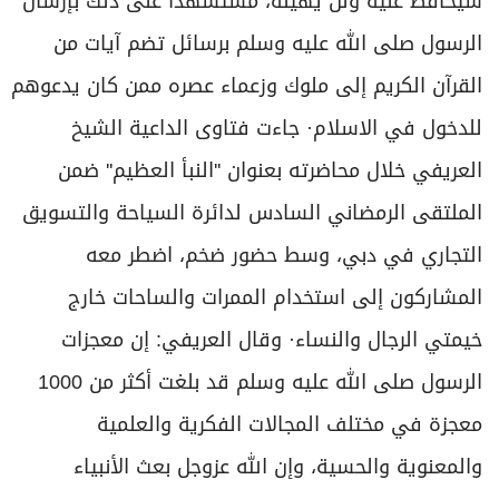
سيحافظ عليه ولن يهينه، مستشهداً على ذلك بإرسال
برامج
الرسول صلى الله عليه وسلم برسائل تضم آيات من
عدد اليوم
القرآن الكريم إلى ملوك وزعماء عصره ممن كان يدعوهم
للدخول في الاسلام· جاءت فتاوى الداعية الشيخ
مواقيت الصلاة
العريفي خلال محاضرته بعنوان ''النبأ العظيم'' ضمن
الأحوال الجوية
الملتقى الرمضاني السادس لدائرة السياحة والتسويق
التجاري في دبي، وسط حضور ضخم، اضطر معه
المشاركون إلى استخدام الممرات والساحات خارج
خيمتي الرجال والنساء· وقال العريفي: إن معجزات
الرسول صلى الله عليه وسلم قد بلغت أكثر من 1000
معجزة في مختلف المجالات الفكرية والعلمية
والمعنوية والحسية، وإن الله عزوجل بعث الأنبياء