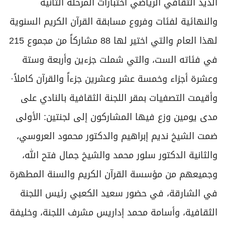
الذيد الثقافي الرياضي اختبارات المرحلة الثانية
والنهائية لفئات وفروع مسابقة القرآن الكريم السنوية
لهذا العام والتي اختير لها 88 مشاركاً من مجموع 215
في فئاته الست، والتي شملت جزءين وأربعة وستة
وعشرة أجزاء وخمسة عشر وعشرين جزءاً والقرآن كاملاً·
وأقيمت التصفيات بمقر اللجنة الثقافية بالنادي على
مدى يومين وزع فيها المشاركون إلى لجنتين: الأولى
ضمت الشيخ نديم إبراهيم والدكتور محمود العروسي،
والثانية الدكتور سلور محمد والشيخ جمال فتح الله،
وجميعهم من مؤسسة القرآن الكريم والسنة المطهرة
في الشارقة، في حضور سعيد الكعبي رئيس اللجنة
الثقافية، وأسامة محمد إداريس مشرف اللجنة، وخليفة