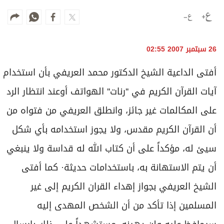
وجهات نظر
الترفيه
التعليم والمعرفة
26 سبتمبر 2007 02:55
الذكاء الاصطناعي
أفتى الداعية الشيخ الدكتور محمد العريفي بأن استخدام
آيات القرآن الكريم في ''رنات'' الهواتف أوعند انتظار الرد
تغطيات
على المكالمات غير جائز، وانطلق العريفي من فتواه من
فيديو
أن القرآن الكريم مقدس، ولا يجوز استخدامه بأي شكل
بودكاست
سيئ له، مؤكداً على أن كتاب الله له قداسة ولا ينبغي
إنفوجراف
أن يتم الاستهانة به، باستخدامات حديثة· كما أفتى
قصة صورة
الشيخ العريفي بجواز إهداء القران الكريم إلى غير
المسلمين إذا تأكد من أن الشخص المهدى إليه
كاريكتير