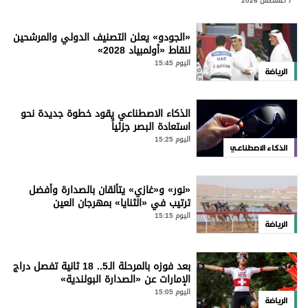
7 أغسطس 2026
«الجودو» يعلن التصنيف الدولي والمرشحين
لنقاط «أولمبياد 2028»
اليوم 15:45
الرياضة
الذكاء الاصطناعي يقود خطوة جديدة نحو
استعادة البصر جزئياً
اليوم 15:25
الذكاء الاصطناعي
«نور» و«غازي» يتألقان بالصدارة وأفضل
ترتيب في «الثنايا» بمهرجان العين
اليوم 15:15
الرياضة
بعد فوزه بالمرحلة الـ5.. 18 ثانية تفصل دراج
الإمارات عن «الصدارة البولندية»
اليوم 15:05
الرياضة