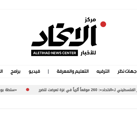
جهات نظر
الترفيه
التعليم والمعرفة
فيديو
برامج
ال
وقعاً أثرياً في غزة تعرضت للضرر
«سلطة بورتسودان».