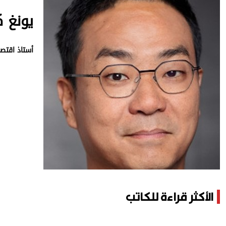
وجهات نظر
يونغ 
الترفيه
التعليم والمعرفة
أستاذ اقتصا
الذكاء الاصطناعي
تغطيات
فيديو
بودكاست
إنفوجراف
قصة صورة
الأكثر قراءة للكاتب
كاريكتير