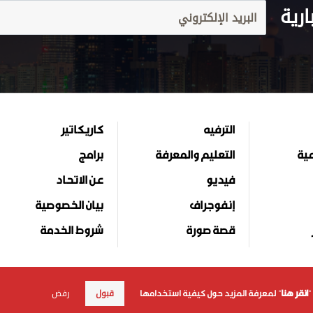
ارية
الترفيه
كاريكاتير
مية
التعليم والمعرفة
برامج
فيديو
عن الاتحاد
إنفوجراف
بيان الخصوصية
قصة صورة
شروط الخدمة
قبول
رفض
"
انقر هنا
" لمعرفة المزيد حول كيفية استخدامها