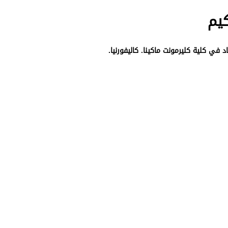
كيم
د في كلية كليرمونت ماكينا. كاليفورنيا.