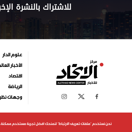
للاشتراك بالنشرة الإخب
علوم الدار
الأخبار العال
اقتصاد
الرياضة
وجهات نظر
جميع الحقوق محفوظة لمركز الاتحاد للأخبار 2026©
نحن نستخدم "ملفات تعريف الارتباط" لنمنحك افضل تجربة مستخدم ممكنة. 