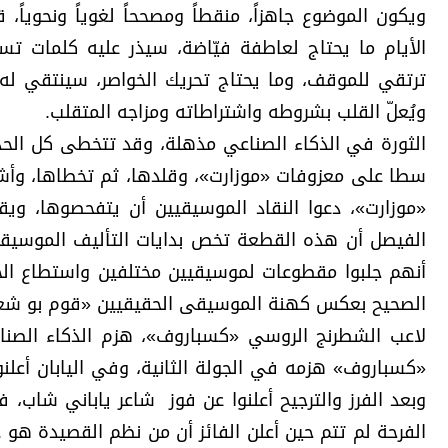
برامج
ويكون الموضوع جاهزاً، منقطاً ومصححاً لغوياً ونحوياً،
عدد اليوم
الأيام ما يحتاج لعاطفة فيّاضة، سيذر عليه كلمات تس
ترتقي للموقف، وما يحتاج تحريك الخواصر، سينتقي له ك
ويُعلّ القلب بشروطه واشتراطاته ومزاجه المتقلب.
مواقيت الصلاة
الثورة في الذكاء الصناعي مذهلة، وقد تتخطى كل الحدو
الأحوال الجوية
سطا على معزوفات «موزارت»، وقلدها، ثم تخطاها، وأش
«موزارت»، دعوا النقاد الموسيقيين أن يتفحصوها، ويق
الفيصل أن هذه القطعة تخص بدايات التأليف الموسيقي 
أنهم جلبوا مقطوعات لموسيقيين مختلفين واستطاع الح
الصحيح بعكس كهنة الموسيقى الحقيقيين «قوم بو شعر
لاعب الشطرنج الروسي «كسباروف»، هزم الذكاء الصناع
«كسباروف» هزمه في الجولة الثانية، وفي اليابان أعلنو
وبعد الفرز والترجيح أعلنوا عن فوز شاعر ياباني شاب، فا
الفرحة لم تتم حين أعلن الفائز أن من نظم القصيدة هو ذ