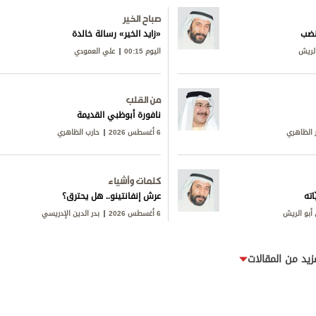
صباح الخير
ينضب
«زايد الخير» رسالة خالدة
الريش
اليوم 00:15
علي العمودي
من القلب
نافورة أبوظبي القديمة
 الظاهري
6 أغسطس 2026
حارب الظاهري
كلمات وأشياء
اته
عرش إنفانتينو.. هل يحترق؟
أبو الريش
6 أغسطس 2026
بدر الدين الإدريسي
زيد من المقالات