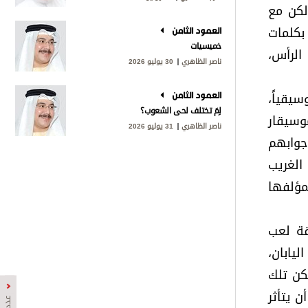
لكن مع
بكلمات
العمود الثامن
خميسيات
الرأس،
ناصر الظاهري
30 يوليو 2026
يقياً،
العمود الثامن
لِمَ تختلف لحى الشعوب؟
وسيقار
ناصر الظاهري
31 يوليو 2026
جوابهم
الغريب
مؤلفها
قة لعب
يابان،
لكن تلك
ن يتأثر