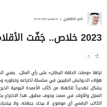
وجهات نظر
الترفيه
ناصر الظاهري
التعليم والمعرفة
20 نوفمبر 2023 00:15
الذكاء الاصطناعي
2023 خلاص.. جَفّت الأقلام!
تغطيات
فيديو
بودكاست
تراها «وصلت الحلقة البطان» على رأي المثل، يعني الذ
إنفوجراف
هؤلاء الدروايش الطيبين في سلسلة اختراعه وتطوره وه
يشكل تهديداً للكهنة من كتّاب الأعمدة اليومية الذين
قصة صورة
المنزل والأولاد في صمت وخوف مطبق، هذا الاختراع بث 
كاريكتير
الكاتب الرقمي أي موضوع، لا بيحك جبهته، ولا بيتحرك