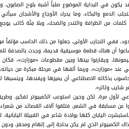
 قد يكون في البداية الموضوع صلباً أشبه بلوح الصابون، و
تجلب الدمع والبكاء، وما يحرك الأوجاع والأشجان سيأتي 
لمات من الظرافة والتندر والضحك، وبلا مِنّة كاتب يوجع 
د، ففي التجارب الأولى، جعلوا من ذلك الحاسب مؤلفاً موس
اعوا أن هناك قطعة موسيقية قديمة، وجدت بالصدفة للم
يمونها، ويقارنوا بينها وبين مقطوعات «موزارت»، فكان 
عند «موزارت»، وربما ألفها في مرحلة مبكرة من حياته، 
اسوب بذكائه الاصطناعي أن يميزها ويفندها، وينسبها ل
 شايب وثائر».
ي لأول مرة، لكن وحين استوعب الكمبيوتر تفكير، وطري
ا عن مسابقة في الشعر، فتلقوا آلاف القصائد من شعراء ال
ستبشرت اليابان كلها بولادة شاعر في القبيلة اليابانية، 
اك الكمبيوتر الذي لم يكن بحاجة إلى إلهام ومحفز، ودون أ