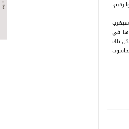
عدد اليوم
لرقيم،
وسيضرب
اها في
كل تلك
لحاسوب