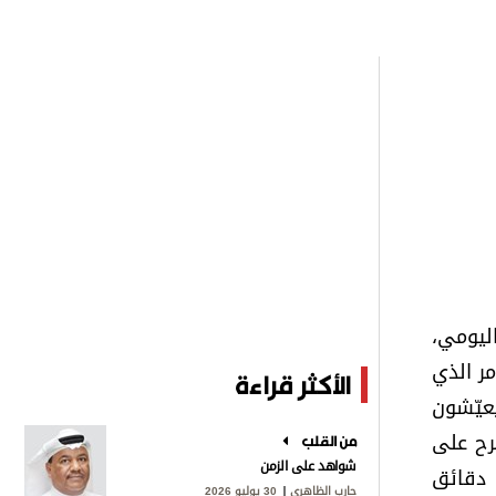
ليومي،
ر الذي
الأكثر قراءة
عيّشون
رح على
من القلب
شواهد على الزمن
 دقائق
حارب الظاهري
30 يوليو 2026