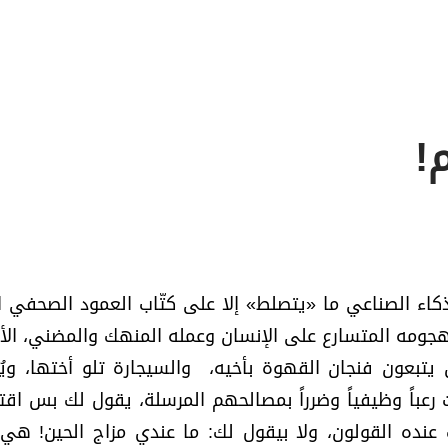
كاء الصناعي ما «يتصلط» إلا على كتّاب العمود الصحفي ا
جومه المتسارع على الإنسان وعمله المنهك والمضني، الأم
 يتبعون فنجان القهوة بأخيه، والسيجارة تلو أختها، ويُ
رعباً وظيفياً وضرراً بمصالحهم المرسلة، يقول لك بس اقت
 عنده القولون، ولا بيقول لك: ما عندي مزاج الحين! هي