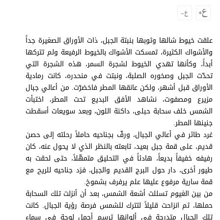
وجهات نظر
الترفيه
التعليم والمعرفة
علقت خيوط شالها وثوبها بنبتة الجبل، ذات الأوراق الصغيرة جداً
والأشواك الكثيرة، تمسكت الأشواك بالخيوط الرفيعة ولم تتركها
الذكاء الاصطناعي
أبداً، وكأنها تهدي الخيوط لشجرة السمر، هذه الشجرة التي
تحدّت الجبل وصخوره الصلبة، ونبتت في منحدره، كانت رمادية
الأوراق قبل أشهر، ولكن عانقها المطر فاخضرّت. من أعالي جبال
مزيرع ومصفوت، نشاهد الأفق البديع تحت المطر، اختبأت
تغطيات
الشمس خلف سحابة حبلى، داكنة اللون، وبعد سويعات أسقطت
فيديو
جنينها المطر.
غرد طائر في أعالي الجبال، ورفّ بجناحيه حاملاً رحلته إلى حصن
بودكاست
قديم، على قمة جبل بعيد، تابعته بالنظر الذي لا يحول عنه، كان
رفيفه خفيفاً بديعاً، هادئاً في التحليق متمهّلاً، حتى لحقت به
إنفوجراف
طيور أخرى، دار حول البرج القديم والجبل، فرَد جناحيه للريح مع
قصة صورة
قمة سارية مرفوع عليها علم يرفرف بشموخ.
من بين الغيوم تسللت أشعة الشمس، بعد أن أنزلت تلك السحابة
كاريكتير
حملها، ثم انزاحت قليلاً لتترك للشمس فرصة رؤية الجبال. كانت
تلك الجبال متدرجة في ألوانها ترسم أجمل لوحة في سماء