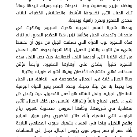
برامج
وفضاء مزيرع ومصفوت وحتا.. تدرجات جبلية جميلة، تزيدها جمالاً
عدد اليوم
تلك الجبال التي تكسوها الأشجار والحشائش الخضراء، نباتات
تتحدى الصخور وتخرج زاهية وبديعة.
وحدها شجرة السمر العجيبة هجرت السيوح وظهرت في
منحدرات وتدرجات الجبل وكأنها تزين هذا الحضور البديع، لم تترك
مواقيت الصلاة
هذه الشجرة ثوب المرأة التي تسلقت الجبل من دون أن تحتفظ
بشيء من الثوب والشال الجميل. إنها شجرة بديعة، تهب العسل
الأحوال الجوية
من تلك الخلايا التي أودعها النحل أغصانها، حيث يحب النحل هذه
الشجرة كثيراً، يتغذى على أزهارها الصغيرة، وأيضاً تؤمّن
مسكنه، فهي متشابكة الأغصان وفيها أشواك طويلة وكثيرة.
حياة الجبال، غاية في الجمال، وخصوصية في التوافق بين الجبل
وما يحيط به من بيئة جميلة. وحده المطر يغير الحياة اليومية
للمناطق الجبلية، ولعل الشتاء هو أجمل الفصول، حيث يتبدل كل
شيء، يكون الصباح رائعاً بإشراقة الشمس من خلف الجبال، تأتي
متهادية في شروقها، وكأنها العروس، مصحوبة بهبوب رياح
الجنوب، التي تشعرك بأنك طائر الخضيري يطير فوق المزارع
وقمم النخيل، بينما في المساء يشعرك هبوب المطلعي الباردة
بأنك صقر أو نسر يحوم فوق رؤوس الجبال، ترحل إلى المسافات