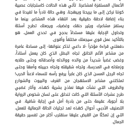
برامج
الأعمال المستفزة لمشاعرنا. تأتي هذه الحالات كاستجابات عصبية
عدد اليوم
كوننا نركن إلى ما يريحنا ويبهجنا، وهي حالة نادراً ما تفيدنا في
بناء إضافة لاحقة حقيقية بعد انتهاء هذه المشاعر، بينما ما
يستفز مشاعرك ويثير حنقك وغضبك، ويجعلك تطرح أسئلة
وتحاول الإجابة عليها مستدلاً بحجج في تحدي العمل، هو
مواقيت الصلاة
بالتأكيد عمل قوي سيجعلك مختلفاً وأقوى.
دفعتني قراءة مؤخراً -لا داعي لذكر عنوانها- إلى مساحة عامرة
الأحوال الجوية
من مشاعر الألم الخانق تجاه البطل الذي كان يعمل أستاذاً،
وغضب غضباً شديداً من والده ووالدته وأصدقائه وحتى طلابه
وزملائه في المدرسة، وتجاه شقيقته وتجاه حبيبته وأمها وحتى
تجاه الرجل المسن الذي كان عابراً يرفع رأسه للسماء لاعناً الحرب!
تملكتني مشاعر الاستهجان من الغرف والبيوت والشوارع
والظروف التي نشأت فيها نماذج بشرية كهذه، وأثار غضبي
طرح عشرات الأسئلة التي كانت تندلق على لسان شخوص الرواية
بلا أجوبة، عقيمة حتى من بادرة أمل في إجابة شافية. في
التصنيف الأدبي، أحوال كهذه تعد تجليات الحالة الجمالية للعمل،
التي إن تمكنّا من القبض عليها سنقترب أكثر من تفسير حقيقة
الجمال.