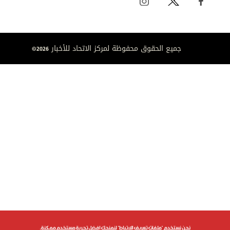
جميع الحقوق محفوظة لمركز الاتحاد للأخبار 2026©
نحن نستخدم "ملفات تعريف الارتباط" لنمنحك افضل تجربة مستخدم ممكنة.