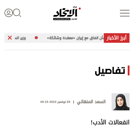
أبرز الأخبار
لمفاوضات بشأن اتفاق مع إيران «معقدة وشائكة»
وزير السياحة والآثار الفلسطيني لـ«الاتحاد»
تسجيل الدخول
تفاصيل
علوم الدار
الأخبار العالمية
السعد المنهالي
29 نوفمبر 2023 00:15
اقتصاد
انفعالات الأدب!
الرياضة