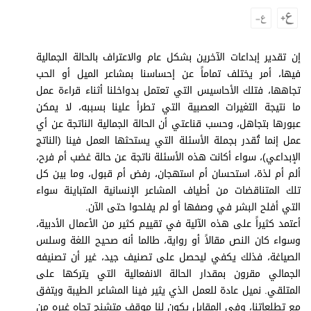
وجهات نظر
الترفيه
التعليم والمعرفة
إن تقدير إبداعات الآخرين بشكل عام والاعتراف بالحالة الجمالية
فيها، أمر يختلف تماماً عن إحساسنا بمشاعر الميل أو الحب
الذكاء الاصطناعي
تجاهها، فتلك الأحاسيس التي تعتمل بدواخلنا أثناء قراءة عمل
ما نتيجة التغيرات العصبية التي تطرأ علينا بسببه، لا يمكن
عبورها بتجاهل، وحسب قناعتي أن الحالة الجمالية الناتجة عن أي
عمل إنما تُقدر بجملة الأسئلة التي يستحثها العمل فينا (الناتج
تغطيات
الإبداعي)، سواء أكانت هذه الأسئلة ناتجة عن حالة غضب أم فرح،
فيديو
ألم أم لذة، استحسان أم استهجان، رفض أم قبول، وما بين كل
تلك المتناقضات من أطياف المشاعر الإنسانية المتباينة سواء
بودكاست
التي أفلح البشر في وصفها أو لم يفلحوا حتى الآن.
أعتمد كثيراً على هذه الآلية في تقييم كثير من الأعمال الأدبية،
إنفوجراف
وسواء كان النص مقالاً أو رواية، طالما أنه صحيح اللغة وسلس
قصة صورة
الصياغة، فذلك يكفي ليحصل على تصنيف جيد، غير أن تصنيفه
الجمالي مقرون بمقدار الحالة الانفعالية التي يتركها على
كاريكتير
المتلقي. نميل عادة للعمل الذي يثير فينا المشاعر الطيبة ويتفق
مع تطلعاتنا، وفي المقابل يكون لنا موقف متشنج تجاه غيره من