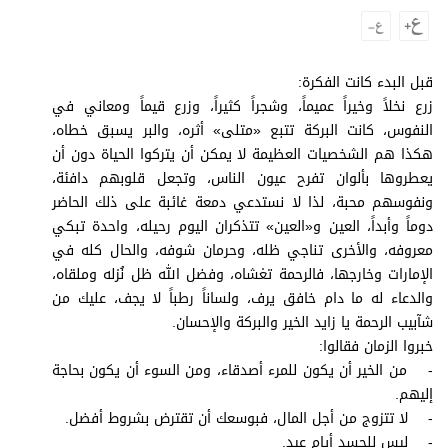
وجهات نظر
الترفيه
التعليم والمعرفة
قبل البدء كانت الفكرة:
زرع نخلاً وخيراً عميماً، وشجراً كثيراً، وزرع قيماً ومعاني في
الذكاء الاصطناعي
النفوس، كانت البركة تتبع «متلى» أثره، والبر يسبق خطاه،
هكذا هم الشخصيات العظيمة لا يمكن أن يتركوا الحياة دون أن
يعطروها بألوان تفرح عيون الناس، وتجعل قلوبهم دافئة،
ونفوسهم محبة، لذا لا نستدعي دمعة غائبة على ذلك الحاضر
تغطيات
دوماً وأبداً، العين و«العين» تتذكران اليوم رحيله، واحدة تبكي
فيديو
معروفه، والأخرى تناجي ظله، وحرمان شوفه، والحال كله في
الإمارات وخارجها، فالرحمة تغشاه، وفضل الله ظل نُزله وملقاه،
بودكاست
والدعاء له ما دام خافق يرف، ولساناً رطباً لا يجف، عليك من
شآبيب الرحمة يا زايد الخير والبركة والإحسان.
إنفوجراف
خبروا الزمان فقالوا:
قصة صورة
- من الخير أن يكون للمرء أصدقاء، ومن السوء أن يكون بحاجة
إليهم.
كاريكتير
- لا تتزوج من أجل المال، فبوسعك أن تقترض بشروط أفضل.
- ليس للحسد أيام عيد.