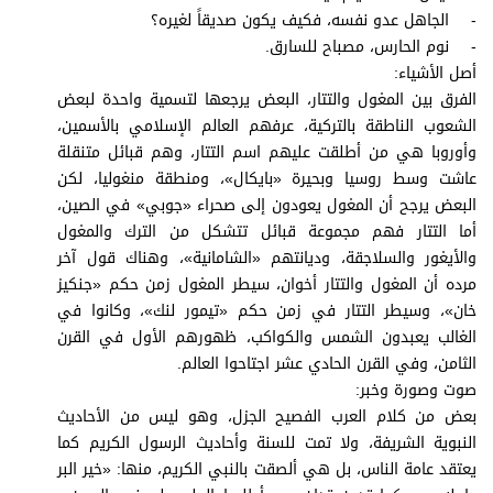
برامج
- الجاهل عدو نفسه، فكيف يكون صديقاً لغيره؟
عدد اليوم
- نوم الحارس، مصباح للسارق.
أصل الأشياء:
الفرق بين المغول والتتار، البعض يرجعها لتسمية واحدة لبعض
الشعوب الناطقة بالتركية، عرفهم العالم الإسلامي بالأسمين،
مواقيت الصلاة
وأوروبا هي من أطلقت عليهم اسم التتار، وهم قبائل متنقلة
عاشت وسط روسيا وبحيرة «بايكال»، ومنطقة منغوليا، لكن
الأحوال الجوية
البعض يرجح أن المغول يعودون إلى صحراء «جوبي» في الصين،
أما التتار فهم مجموعة قبائل تتشكل من الترك والمغول
والأيغور والسلاجقة، وديانتهم «الشامانية»، وهناك قول آخر
مرده أن المغول والتتار أخوان، سيطر المغول زمن حكم «جنكيز
خان»، وسيطر التتار في زمن حكم «تيمور لنك»، وكانوا في
الغالب يعبدون الشمس والكواكب، ظهورهم الأول في القرن
الثامن، وفي القرن الحادي عشر اجتاحوا العالم.
صوت وصورة وخبر:
بعض من كلام العرب الفصيح الجزل، وهو ليس من الأحاديث
النبوية الشريفة، ولا تمت للسنة وأحاديث الرسول الكريم كما
يعتقد عامة الناس، بل هي ألصقت بالنبي الكريم، منها: «خير البر