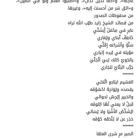
عاجله»، و«كما تدين تدان»، و«أطلبوا العلم ولو في الصين»،
و«اتق شر من أحسنت إليه»، وغيرها.
من محفوظات الصدور:
من قصائد الشيخ زايد طيّب الله ثراه
عابرٍ في مِحْمَلْ إْبشَلّيِ
خَاطِفْ اّبناي وِيْمَاري
سَنِّةٍ وِاْشَراعَه إِمَّلِّي
موُيته في بْردِه إتباري
يالخِويْ كانِك تِبيَ اَلْخِلّيَ
جَرِّب البَنّايْ للجَاري
*******
الغشيم ايتابع الّلالِي
يقصده وِيْوَاجِهْ احْسُوْفَه
والخبير إيْجِسّ لحوالي
قَبلْ لا يعني لَهَا ابْلوفَه
ايْشَخِّصْ الأَشْيَا ولا يْسَالي
حَذِر عن لا تِلْحَقَه حُوْفَه
*******
الصبر مرٍ شرى العلقا