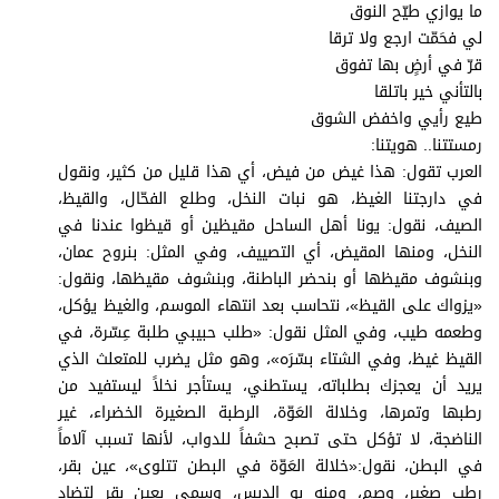
ما يوازي طيّح النوق
لي فحَمّت ارجع ولا ترقا
قرّ في أرضٍ بها تفوق
بالتأني خير باتلقا
طيع رأيي واخفض الشوق
رمستتنا.. هويتنا:
العرب تقول: هذا غيض من فيض، أي هذا قليل من كثير، ونقول
في دارجتنا الغيظ، هو نبات النخل، وطلع الفحّال، والقيظ،
الصيف، نقول: يونا أهل الساحل مقيظين أو قيظوا عندنا في
النخل، ومنها المقيض، أي التصييف، وفي المثل: بنروح عمان،
وبنشوف مقيظها أو بنحضر الباطنة، وبنشوف مقيظها، ونقول:
«يزواك على القيظ»، نتحاسب بعد انتهاء الموسم، والغيظ يؤكل،
وطعمه طيب، وفي المثل نقول: «طلب حبيبي طلبة عِسّرة، في
القيظ غيظ، وفي الشتاء بسّرَه»، وهو مثل يضرب للمتعلث الذي
يريد أن يعجزك بطلباته، يستطني، يستأجر نخلاً ليستفيد من
رطبها وتمرها، وخلالة العَوّة، الرطبة الصغيرة الخضراء، غير
الناضجة، لا تؤكل حتى تصبح حشفاً للدواب، لأنها تسبب آلاماً
في البطن، نقول:«خلالة العَوّة في البطن تتلوى»، عين بقر،
رطب صغير، وصم، ومنه بو الدبس، وسمي بعين بقر لتضاد