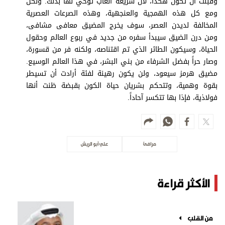
وقبلت أن تكون هكذا، لأن شريعة الغاب توحي لها بذلك. ولكن
ومع كل هذه الهمجية والعنجهية، وهذه الصرعات العصرية
المخالفة لديدن العصر، سوف يخرج المضيق معافى مشافى،
ومن درن الضيق سيبدأ سفره من جديد في ربوع العالم وحقول
الحياة، وسيكون الطائر الذي تم اقتناصه، ولكنه فر من قسورة،
وصار حراً بفضل الشرفاء من بني البشر، في هذا العالم الوسيع.
مضيق هرمز سيعود، ولن يكون رهينة لفئة أرادت أن تسيطر
بقوة وهمية، وتتحكم بشريان حياة الكون بقبضة ظنت أنها
فولاذية، فإذا بها تتكسر آحاداً.
مرافئ
علي أبو الريش
الأكثر قراءة
من القلب