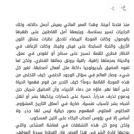
وجهات نظر
الترفيه
التعليم والمعرفة
منذ فتحنا أعيننا، وهذا الممر المائي يعيش أجمل حالاته، وتلك
الجاريات تسير بسلاسة، ويتبعها أمل القاطنين على ظهرها
الذكاء الاصطناعي
بالوصول، وكانت الموجة البيضاء تلاحق نظرات عشاق اللون
الأزرق، واللجة السابحة على فيض وقيظ، وكانت الزعانف في
انتظار فطري للقمة تسبح على سطح أو تغوص في عمق،
والحياة بمجملها زاهية، راقية برونق جمالها الفطري، ولكن لما
تغطيات
تفوه المضيق بأيديولوجيا داكنة مثل أفعال أصحابها، تغير كل
فيديو
شيء، وصار العالم في سؤال الوجود الحتمي: كيف التخلص من
هذه الموجة القاتمة دوماً؟ كيف التحرر من قوم فهموا الحياة
بودكاست
على أنها نهر، ماؤه من دماء الأبرياء، وأن المضيق شريان حزن
ودموع تذرف مدراراً، حسرة على خسارات يرتكبها بشر أو لنقل
إنفوجراف
أشباه بشر لأسباب نفسية، ضاربة في أعماق التاريخ المشؤوم،
قصة صورة
المكلوم، المثلوم، المهموم بصور خيالية ليس لها جذر، ولا
أساس إلا في رؤوس أصحاب البكاء على اللبن المسكوب.
كاريكتير
ولكن ومع كل هذه التشققات في قماشة المشاعر، والتي
يوزعها قادة الشر في هذا العصر، فإن الفطرة سيدة الموقف،