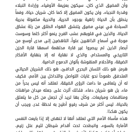
برامج
وأن المضيق الذي كان، سيكون بعزيمة الأوفياء، وإرادة النبلاء
عدد اليوم
وقدرة النجباء، ولن يكون المضيق إلا كما كان، شريان حياة، وفماً
ينطق بأن الحياة زاهية بوجود الحرية، والحرية مكفولة بحرية
السباحة في عيني مضيق يتنشق الهواء الطلق من رئة عشاق
الحياة، والذين في قلوبهم عشب الفرح ينمو أكثر كلما وسوست
مواقيت الصلاة
موجة في أسماع الذاهبين علواً، الناهضين إلى مدى أوسع من
أبصار الذين لم يبصروا غير قارة مدلهمة اسمها قارة الحزن
الأحوال الجوية
التاريخي والمستدام، والذي لا نهاية له إلا بنهاية الأفكار
الضيقة، والأحلام المنقوشة بألوان الدموع الدامية.
هرمز، هو ذلك اللسان البحري الدافئ، هو ذلك الشريان الحياتي
المتدفق طموحاً نحو غايات التواصل والتداخل بين الأمم، فكيف
له أن يتعافى ما دامت الرؤى الضيقة، تعتقد أنه ليس بحراً من
ماء، بل هو شريان دماء، فلذلك آثرت على جعله ميدان مراهنات
ومناقصات ومبايعات، وكأن بها تريد أن تجعل من كل ما يتعلق
بالحياة، ليس أكثر من شرف رفيع أطيح به لحظة غدر، ويجب أن
يكون هكذا.
هذه مأساة الأمم التي تعتقد أنها لا تنهض إلا إذا بايعت النفس
الأمارة بالسوء، وانبطحت تحت أقدام شيطان لئيم عتل زنيم،