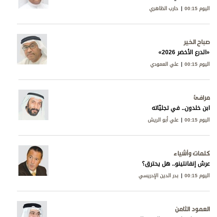
اليوم 00:15
حارب الظاهري
صباح الخير
«الدرع الأخضر 2026»
اليوم 00:15
علي العمودي
مرافئ
ابن خلدون.. في تجليّاته
اليوم 00:15
علي أبو الريش
كلمات وأشياء
عرش إنفانتينو.. هل يحترق؟
اليوم 00:15
بدر الدين الإدريسي
العمود الثامن