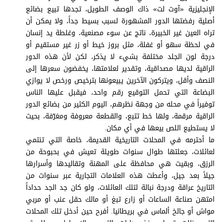
برامج
الإنجليزية «آوت لت» ذاك الوصف الطويل، تجدها تبيع بضائع
عدد اليوم
أصلية رفضتها الدور المشهورة لسبب بسيط جداً، ولا يمكن أن
تراه العين غير الخبيرة، ناتج عن سوء مصنعية، وغلطة يد إنسان
في لحظة سهو أو غفلة، مثل بروز خيط أو زر غير مستقيم أو
درجة لون الجلد مختلفة بشيء لا يذكر، لكن لأن هذه الدور
مواقيت الصلاة
الراقية لديها مصداقية، وتقدير لعلامتها، يخفضون سعرها إلى
النصف وأقل، ويتركون الآخرين يبيعونها بترخيص ورخص لا يوازي
الأحوال الجوية
البضاعة التي تحمل التوقيع رقم واحد، فيقبل عليها الناس
توفيراً في محله من وجهة نظرهم، اليوم الكثير من بضائع الدور
الراقية مرقمة، ولها خط تتبع، والقطعة معروفة ومعَرّفة، بحيث
لا يستطيع اللص بيعها في أي مكان.
ما أحترمه في المحلات التاريخية القديمة، خاصة التي تنتمي
لعائلات، جعلتها طوال سنوات طويلة تعيش في بحبوحة من
الرزق، وبقيت هي محافظة على المهنة وتقاليدها وأسرارها
جيلاً بعد جيل، وأعطت هذه العلامات التجارية عبر سنوات من
التاريخ عراقة ودرجة نبالة لتلك العائلات، ولو كان جد الجد حداداً
امتهن صناعة الساعات أو زارع تبغ أو مالك حقل عنب أو مربي
مواش أو جالخ ألماس في بريطانيا. أفرح حين أدخل تلك المحلات