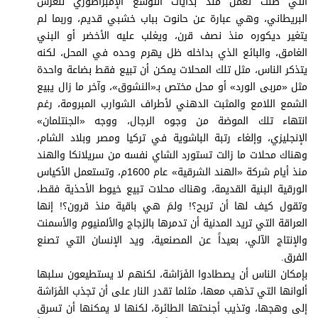
التي ظلت تعمل منذ بدايات التوسع الإمبراطوري للعرش
البريطاني، وهي عبارة عن حانوت بباب خشبي قديم، وربما لم
يتغير ديكوره منذ نصف قرن، ويغلب عليه الأخضر أو البني
الغامق، والبائع الذي بداخله ظل يهرم وحده في المحل، لكنه
يتذكر الناس، مثل تلك المحلات يمكن أن تبيع فقط بضاعة واحدة
مثل «مربى الورد» أو محل مختص بـ«النشوق»، وآخر ما زال يبيع
الشمع اللامع والمثبت الدهني لأطراف الشوارب المبرومة، رغم
انتهاء تلك الموضة من وجوه الرجال، ووجه «الجنتلمان»
الإنجليزي، وإلغاء رتبة الباشوية في تركيا ومصر وبلاد الشام،
وهناك محلات ما زالت تستورد الشاي نفسه من سريلانكا والهند
منذ أيام شركة «الهند الشرقية» عام 1600م، وتستعمل الأكياس
الورقية البنية القديمة، وهناك محلات تبيع خيوط الأحذية فقط،
وتقول كيف لها أن تربح؟! ولمَ هي باقية منذ قرون؟! إنها
العراقة التي تريد المدنية أن تدمرها بالزجاج والألمنيوم والأسمنت
والإنتاج الآلي، بعيداً عن المصنعية، ويد الإنسان التي تصنع
الفرق.
بإمكان الناس أن يصطادوا الفَرَاشة، لكنهم لا يستطيعون سلبها
ألوانها التي تذهب معها، مثلما تقدر النار على أن تجذب الفَرَاشة
إلى وهجها، وتذيب أجنحتها الطائرة، لكنها لا يمكنها أن تسرق