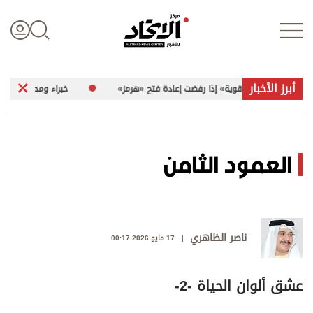
أبرز الأخبار
يران بـ «ضربة قوية» إذا رفضت إعادة فتح «هرمز»
خبراء ومحللون لـ «الاتحاد
تسجيل الدخول
العمود الثامن
علوم الدار
الأخبار العالمية
ناصر الظاهري
17 مايو 2026 00:17
اقتصاد
عشق ألوان الحياة -2-
الرياضة