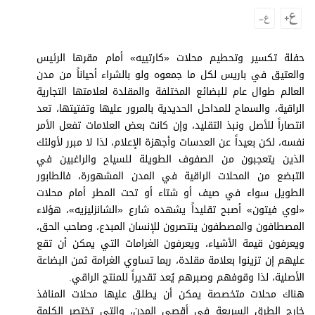
وجهات نظر
الترفيه
التعليم والمعرفة
حفلة تكسير وتحطيم محلات «كارتييه» أمام مقرها الرئيس
والعتيق في باريس لكل ما جمعوه ولو بالشراء أحياناً من مدن
الذكاء الاصطناعي
العالم طوال عام للبضائع المختلفة والمقلدة لعلامتها التجارية
الراقية، والسماح للمداحل الحديدية بالمرور عليها وتفتيتها، تعد
انتصاراً للأصل ونبذ التقليد، وإن كانت بعض العلامات تفعل الأمر
نفسه، لكن بعيداً عن العدسات وأجهزة الإعلام، لذا لا مبرر لأولئك
تغطيات
الذين يتعجبون من الصفوف الطويلة للسياح والراغبين في
فيديو
التبضع من المحلات الراقية في المدن المشهورة، فالطابور
الطويل سواء في صيف أو شتاء أو تحت المطر أمام محلات
بودكاست
«لوي فيتون» أصبح تقليداً يشهده شارع «الشانزليزيه»، هؤلاء
المصطافون والمصطفون ينتصرون للإنسان المبدع، وصاحب الحق،
إنفوجراف
ويعرفون قيمة الأشياء، ويعرفون الغرامات التي يمكن أن تقع
قصة صورة
عليهم إن تزينوا بعلامة مقلدة، ربما تساوي الغرامة ثمن البضاعة
الأصلية، لذا وقوفهم وصبرهم يُعد تقديراً للمنتج الراقي.
كاريكتير
هناك محلات متخصصة يمكن أن يطلق عليها محلات المنافذ
خارج الطرق السريعة في أقصى المدن، والتي تختصر الكلمة