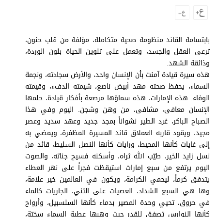
وجهات نظر
الترفيه
التعليم والمعرفة
بابتسامة القائد منظومة صحية متكاملة، مؤلفة من قلب حنون،
ترعى العقل والجسد، وتعمل على تلوين الحياة بلون الوردة،
الذكاء الاصطناعي
وذائقة الشهد.
هذه سيرة قيادة آمنت بأن الإنسان واحد، والأرض سجادته، ونجمة
السماء، يحفظ صحته مهد أبيض ناصع، شيمته الدفء، وقيمته
الوفاء. هذه الإمارات، هذه سماؤها مرصعة بأفكار قيادة، حلمها
تغطيات
الإنسان معافى، مشافى، من وهن وشجن. اليوم وفي هذا
فيديو
الصباح الباكر، غرد الطير نشواناً بمجد جديد وعهد سديد وعصر
مجيد، ويقود قاربه العملاق قائد المسيرة المظفرة، ويمضي به
بودكاست
إلى غايات كأنها المحيط، ورايات كأنها النصل السليط، قائد من
نسل زايد الخير، طيّب الله ثراه، وأسكنه فسيح جناته، والصوت
إنفوجراف
اليوم يرتفع من سبع إمارات استيقظت فجراً على نهر العطاء
قصة صورة
يتدفق كرماً، ليحمي الكرامة، ويكون في العالمين خير علامة،
وها هي السبع الشداد، العصيات على الثني، الجاريات كالماء
كاريكتير
في حروق، تحيي وحدة المصير بدماء كأنها السلسبيل، وأرواح
كأنها النوارس تصفق للقدر حيث وهبها عطية السماء سخيّة،