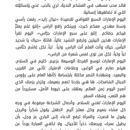
برامج
قائد محب مسهب في المشاعر الندية، ثري بالحب، غني بإنسانيّته
عدد اليوم
التي لا تضاهيها إنسانية.
اليوم الإمارات السبع القوافي لقصيدة «عيال زايد»، رفعت رأسي
وسط مهدي، معكم كبرت، وبينكم رافع الراس «إنتو عَلم يعتزّ
فيكم حِمَاكم.. إنتو على سبع الإمارات حِرّاس»، اليوم تقرأ
مواقيت الصلاة
الإمارات هذين البيتين وترفع النشيد عالياً، قائلة «حياك يا شديد
البأس، حياك وأنت العلم أنت الراس، وتباً.. تباً، لكل غاشم خنّاس،
الأحوال الجوية
تباً وتباً، لكل من نوى لمس شعرة من الراس».
اليوم الإمارات توسع الفرحة الوسيعة بزعيم، كليم في السلام،
هيثم صارم في الوغى، وعلامات الامتياز، تأتي من القريب
والبعيد، وشهادة النصر مكللة بابتسامة كأنها العام على رؤوس
الجبال الشامخات، ها هي بلادنا تنعم بنعيمك، وتزخر بزمنك الذي
أصبح اليوم زمن العالم، يعلقك على خيوط الأمل، مستريحاً من
هم التعب، وشقاء السفر.
اليوم الإمارات تغني للسلام، وأنصال الشجاعة مرفوعة في وجه
كل مشاء بنميم وكل معتدٍ أثيم. الطفل يقول شكراً والرجل
يقول ما قصرت، والمرأة ترفع الدعاء إلى الباري عز وجل، بأن
يطيل عمرك، ويجعلك ذخراً للأجيال، ولا تكفي العبارة بوحاً عن