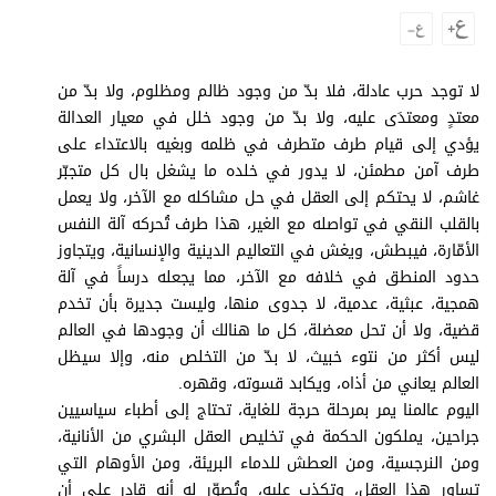
وجهات نظر
الترفيه
التعليم والمعرفة
لا توجد حرب عادلة، فلا بدّ من وجود ظالم ومظلوم، ولا بدّ من
معتدٍ ومعتدَى عليه، ولا بدّ من وجود خلل في معيار العدالة
الذكاء الاصطناعي
يؤدي إلى قيام طرف متطرف في ظلمه وبغيه بالاعتداء على
طرف آمن مطمئن، لا يدور في خلده ما يشغل بال كل متجبّر
غاشم، لا يحتكم إلى العقل في حل مشاكله مع الآخر، ولا يعمل
بالقلب النقي في تواصله مع الغير، هذا طرف تُحركه آلة النفس
تغطيات
الأمّارة، فيبطش، ويغش في التعاليم الدينية والإنسانية، ويتجاوز
فيديو
حدود المنطق في خلافه مع الآخر، مما يجعله درساً في آلة
همجية، عبثية، عدمية، لا جدوى منها، وليست جديرة بأن تخدم
بودكاست
قضية، ولا أن تحل معضلة، كل ما هنالك أن وجودها في العالم
ليس أكثر من نتوء خبيث، لا بدّ من التخلص منه، وإلا سيظل
إنفوجراف
العالم يعاني من أذاه، ويكابد قسوته، وقهره.
قصة صورة
اليوم عالمنا يمر بمرحلة حرجة للغاية، تحتاج إلى أطباء سياسيين
جراحين، يملكون الحكمة في تخليص العقل البشري من الأنانية،
كاريكتير
ومن النرجسية، ومن العطش للدماء البريئة، ومن الأوهام التي
تساور هذا العقل، وتكذب عليه، وتُصوّر له أنه قادر على أن