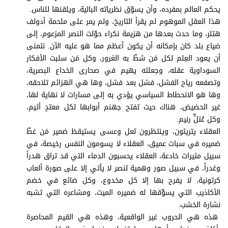
برامج
يحكم العالم بمفرده، وأن يسوّق نظرياته البالية، ويلقنها للناس.
عدد اليوم
هذا العقل الموهوم لم يقرأ التاريخ، ولم يمر على ملحمة أدولف
هتلر، وما حدث بعدها من هزيمة نكراء حوّلت النصر المزعوم، إلى
ضياع بلد كان بإمكانه أن يكون أعظم مما هو عليه الآن. نتمنى
أن يعود العِلم لكل مَن شطّ به الغرور، وكل مَن سلبت الأفكار
مواقيت الصلاة
السوداوية عقله، وجعلته يهيم في صحارى الخداع البصرية،
وتصفعه رياح الفشل، فشل بعد فشل، وها هي الهزائم تلاحقه،
الأحوال الجوية
وها هو الانحطاط السياسي يؤدي به إلى مسارات لا نهاية لها،
غير الحضيض، هناك حيث تفتح جهنم أبوابها لكل معتدٍ أثيم،
وكل عُتلٍّ رنيم.
العقلاء يتريثون، وينتظرون لعل وعسى يستيقظ ضمير مَن غطّ
ضميره في سبات عميق، العقلاء لا يسومون النفس رخيصة، في
سبيل مثيرات خادعة، العقلاء يحسبون الدماء التي قد تراق هدراً
وغدراً، في سبيل صور وهمية لنصر لا يأتي إلا على صورة ألعاب
كرتونية، لا يفرح بها إلا كل مخدوع، وكل ضائع في خضم
الأكاذيب التي يسوِّقها له ضميره الميت، ومشاعره التي تشبه
نشارة الخشب.
هذه هي الحروب غير الواقعية، وهذه هي القيم المحاصرة