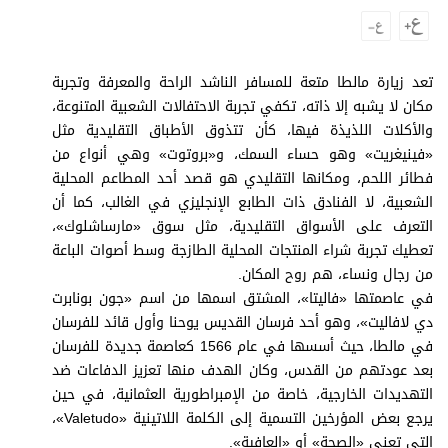
وجهات نظر
الترفيه
التعليم والمعرفة
تعد زيارة مالطا متعة للمسافر الناشد الراحة والمعرفة وتجربة
مكان لا يشبه إلا ذاته، تكفي تجربة الاحتفالات الشعبية المتنوعة،
الذكاء الاصطناعي
والأكلات اللذيذة فيها، كأن تتذوق الأطباق التقليدية مثل
«فينيغريت» وهو حساء السمك، و«بروتوت» وهي أنواع من
فطائر اللحم، ومكانها التقليدي هو قصد أحد المطاعم المحلية
الشعبية، لا الفنادق ذات الطابع الإنجليزي في الغالب، كما أن
تغطيات
التعرف على الأسواق التقليدية، مثل سوق «مارساشلوك»،
فيديو
تعطيك تجربة شراء المنتجات المحلية الطازجة وسط أصوات الباعة
من رجال ونساء، هم روح المكان.
بودكاست
في عاصمتها «فاليتا»، المشتق اسمها من اسم «جون بونابرت
دي لافاليت»، وهو أحد فرسان القديس يوحنا وأول قائد للفرسان
إنفوجراف
في مالطا، حيث أسسها في عام 1566 كعاصمة جديدة للفرسان
قصة صورة
بعد عودتهم من القدس، وكان الهدف منها تعزيز الدفاعات ضد
التهديدات الخارجية، خاصة من الإمبراطورية العثمانية، في حين
كاريكتير
يرجع بعض المؤرخين التسمية إلى الكلمة اللاتينية «Valetudo»،
التي تعني «الصحة» أو «العافية».