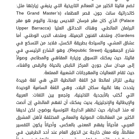
برامج
تضم فاليتا الكثير من المعالم التاريخية التي ينبغي زيارتها مثل:
عدد اليوم
كاتدرائية سانت جون، قصر العظماء (The Grand Master’s
Palace) الذي كان مقر فرسان القديس يوحنا، واليوم هو مقر
البرلمان المالطي، وهناك الحدائق العليا (Upper Barracca
Gardens)، ومتحف الفنون الجميلة، ومتحف الحرب الوطني. أما
مواقيت الصلاة
عشاق المشي، والسياحة بطريقة الكسل، فلابد من التسكع في
شارع الجمهورية (Republic Street)، وهو الشارع الرئيسي في
الأحوال الجوية
فاليتا، حيث يمكنك التسوق وزيارة المقاهي والمطاعم، وصولاً
إلى ميدان سان جورج، المركز النابض بالحياة والرقص والغناء،
حيث تقام الفعاليات والمهرجانات الشعبية الممتعة.
يبقى للزائر لمالطا فخ اللغة المالطية التي هي لغة فريدة
يتحدث بها غالبية سكان البلاد، وهي اللغة السامية الوحيدة
التي تُكتب بالأبجدية اللاتينية، وتجمع بين اللغات: العربية
والإيطالية والإنجليزية، بحيث يمكنك أن تفهم المالطي إن أنصت
له منذ البداية، حيث تظهر الدارجة التونسية بوضوح، لكن لديها
الكثير من المغالطات الصوتية والمعاني المختلفة لأهل المشرق
العربي، فأحياناً يفهم المعنى بالعكس، وأحياناً يكون التفسير
مغالطاً، وله معان خارجة عن الذوق العام عند أحد الطرفين، في