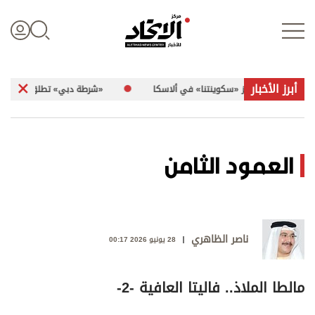
أبرز الأخبار
اسكا
«شرطة دبي» تطلق مبادرة «Horizon X»
تسجيل الدخول
العمود الثامن
علوم الدار
الأخبار العالمية
ناصر الظاهري
28 يونيو 2026 00:17
اقتصاد
مالطا الملاذ.. فاليتا العافية -2-
الرياضة