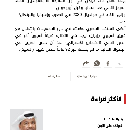
بينما تأهل كاب فيردي في أول مشاركة له بالمونديال محتلاً
المركز الثاني بعد إسبانيا وقبل أوروجواي.
وإلى اللقاء في مونديال 2030 في المغرب وإسبانيا والبرتغال!
×××
أنهى المنتخب المصري مهمته في دور المجموعات بالتعادل مع
فريق آسيوي (إيران) ليجد في انتظاره فريقاً آسيوياً آخر في
الدور الثاني (الكنجارو الأسترالي) بعد أن حقق الفريق في
البطولة الحالية ما لم يحققه عبر 92 عاماً بفضل كتيبة (العميد).
صباح الخير يا إمارات
عصام سالم
الأكثر قراءة
من القلب
شواهد على الزمن