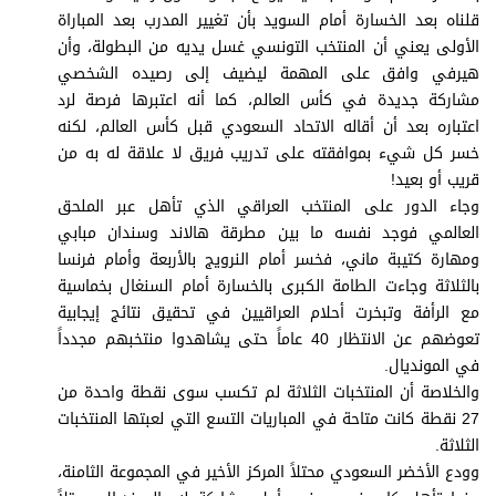
برامج
قلناه بعد الخسارة أمام السويد بأن تغيير المدرب بعد المباراة
عدد اليوم
الأولى يعني أن المنتخب التونسي غسل يديه من البطولة، وأن
هيرفي وافق على المهمة ليضيف إلى رصيده الشخصي
مشاركة جديدة في كأس العالم، كما أنه اعتبرها فرصة لرد
اعتباره بعد أن أقاله الاتحاد السعودي قبل كأس العالم، لكنه
مواقيت الصلاة
خسر كل شيء بموافقته على تدريب فريق لا علاقة له به من
قريب أو بعيد!
الأحوال الجوية
وجاء الدور على المنتخب العراقي الذي تأهل عبر الملحق
العالمي فوجد نفسه ما بين مطرقة هالاند وسندان مبابي
ومهارة كتيبة ماني، فخسر أمام النرويج بالأربعة وأمام فرنسا
بالثلاثة وجاءت الطامة الكبرى بالخسارة أمام السنغال بخماسية
مع الرأفة وتبخرت أحلام العراقيين في تحقيق نتائج إيجابية
تعوضهم عن الانتظار 40 عاماً حتى يشاهدوا منتخبهم مجدداً
في المونديال.
والخلاصة أن المنتخبات الثلاثة لم تكسب سوى نقطة واحدة من
27 نقطة كانت متاحة في المباريات التسع التي لعبتها المنتخبات
الثلاثة.
وودع الأخضر السعودي محتلاً المركز الأخير في المجموعة الثامنة،