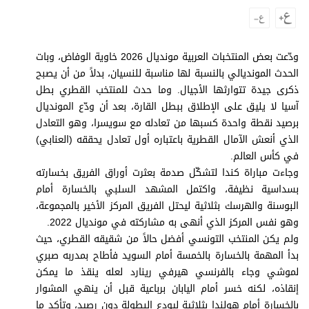
وجهات نظر
الترفيه
التعليم والمعرفة
ودّعت بعض المنتخبات العربية مونديال 2026 خاوية الوفاض، وبات
الحدث المونديالي بالنسبة لها مناسبة للنسيان، بدلاً من أن يصبح
الذكاء الاصطناعي
ذكرى جيدة تتوارثها الأجيال. وما حدث للمنتخب القطري بطل
آسيا لا يليق على الإطلاق ببطل القارة، بعد أن ودّع المونديال
برصيد نقطة واحدة كسبها من تعادله مع سويسرا، وهو التعادل
الذي أنعش الآمال القطرية باعتباره أول تعادل يحققه (العنابي)
تغطيات
في كأس العالم.
فيديو
وجاءت مباراة كندا لتشكّل صدمة بعثرت أوراق الفريق بخسارته
بسداسية نظيفة، واكتمل المشهد السلبي بالخسارة أمام
بودكاست
البوسنة والهرسك بثلاثية ليحتل الفريق المركز الأخير بالمجموعة،
وهو نفس المركز الذي أنهى به مشاركته في مونديال 2022.
إنفوجراف
ولم يكن المنتخب التونسي أفضل حالاً من شقيقه القطري، حيث
قصة صورة
بدأ المهمة بالخسارة بالخمسة أمام السويد فأطاح بمدربه صبري
لموشي وجاء بالفرنسي هيرفي رينارد لعله ينقذ ما يمكن
كاريكتير
إنقاذه، لكنه خسر أمام اليابان برباعية قبل أن ينهي المشوار
بالخسارة أمام هولندا بثلاثية ليودع البطولة دون رصيد، وتأكد ما