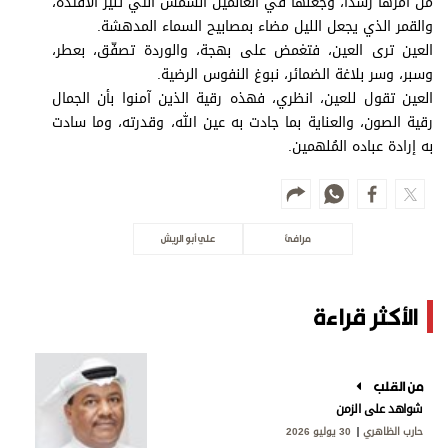
من أمرها رشداً، وجعلها في العالمين الشمس التي تنير الأفئدة،
والقمر الذي يجعل الليل مضاء بمصابيح السماء المدهشة.
العين ترى العين، فتغمض على بهجة، والوردة تصفّق، بعطر،
وسبر، وسر بلاغة الضمائر، نبوغ النفوس الرضية.
العين تقول للعين، انظري، فهذه رقية الذين آمنوا بأن الجمال
رقية الصون، والعناية بما جادت به عين الله، وقدرته، وما سادت
به إرادة عباده المُلهمين.
مرافئ
علي أبو الريش
الأكثر قراءة
من القلب
شواهد على الزمن
حارب الظاهري
30 يوليو 2026