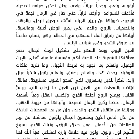
برامج
أيقونة، ونغم، وجذراً عريقاً، ونعم، وطن تحدّى صرامة الصحراء
عدد اليوم
فأذعنت للسواعد، وأرخت تراباً، حتى صار في الزمان نجمة في
الوجود، ضوؤها من بريق الجباه المتّشحة بعرق البذل، والجهد،
والتضحيات، بالروح، والدم، لكي يصير الوطن أغنية رومانسية،
أبياتها من رقراق الماء المسهب في العطاء، وهو ينساب ضاحكاً
مواقيت الصلاة
بين عروق الشجر، وفي شرايين الإنسان.
العين اليوم، وبعد السهر على تشكيل لوحة الجمال، تضع
الأحوال الجوية
معلّقتها الشعرية عند ناصية أهم مؤسسة عالمية، تُعنى بالإرث
الجميل، وتهتم بما تجود به قريحة النّجباء، وما تثريه ملكات
الأوفياء. يحدث هذا، والعالم يصفق، والعالم يقول شكراً عيال
زايد، شكراً للذين يسهرون، لكي تهجع القلوب مستريحة، هانئة،
فيّاضة بالسعادة. في العين ترى العين ما يُخلب اللب، ويسرُّ
القلب، ويمنح الروح أجنحة الفرح، ويُكسب العقل وعياً بأهمية
الجمال، عندما يكون الجمال قصيدة، وأبياتها من خيوط الذهب،
ووزنها من مثاقيل الشجر، والديدن وزن من بحر المعطيات الباذخة
من بذل الناس الذين يعشقون الجمال يلوّنون قماشته من بوح
الصالحات من الأعمال، ومن صدق الرؤى، وثبات القيم، رسوخ
الشّيم لون، ولون، ولون فيه علامة بارزة لمشاعر، هيّأ الله لها