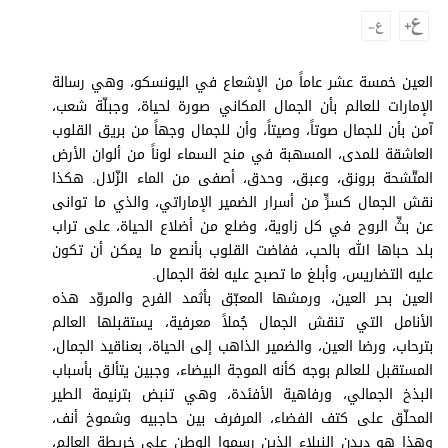
وجهات نظر
الترفيه
التعليم والمعرفة
العين خمسة عشر عاماً من الإشعاع في اليونسكو، وهي رسالة
الإمارات للعالم بأن الجمال المكاني صورة لحياة، وجبلّة شعب،
الذكاء الاصطناعي
آمن بأن للجمال صوتاً، وصيتاً، وأن للجمال وجهاً من بريق القلوب
العاشقة للمدى، المسهبة في منح السماء لوناً من ألوان الأرض
المتّشحة برونق، وعبق، وحدق، أصفى من الماء الزّلال. هكذا
نقش الجمال كسرٍّ من أسرار الضمير الإماراتي، والذي ما توانى
تغطيات
عن بثِّ الروح في كل زاوية، وضلع من أضلاع الحياة، على تراب
فيديو
بلد حباها الله بالحب، ففاضت القلوب بأنصع ما يمكن أن تكون
عليه التضاريس، وأبلغ ما تصبح عليه لغة الجمال.
بودكاست
العين بحر العين، ورمشها المعبّق بأثمد الفرح والمروّد هذه
الأنامل التي تنقش الجمال جُملاً معرفية، يستقبلها العالم
إنفوجراف
بترحاب، ورضا العين، والضمير الذاهب إلى الحياة، بعناقيد الجمال،
قصة صورة
المستقبل للعالم بوجه كأنه الموجة البيضاء، وجبين يتألق بأسباب
البذخ الجمالي، ورفاهية الأفئدة، وهي تنبض بترنيمة الطير
كاريكتير
المحلّق على كتف الفضاء، المرفرف بين حاجبيه وشموخ أنف،
وهذا هو ديدن النبلاء الذين رسموا الوطن على خريطة العالم،