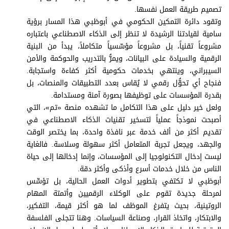
برامج
تصميم طريقة العمل نفسها.
عدد اليوم
وتقود دائرة التمكين الحكومي في أبوظبي هذا المسار برؤية
سامية لقيادتنا الرشيدة لا تنظر إلى الذكاء الاصطناعي باعتباره
مشروعاً تقنياً، بل مشروعاً مؤسّسياً متكاملاً، يبدأ من البنية
الرقمية والسيادة على البيانات، ويمرُّ بالتدريب والحوكمة والأمن
مواقيت الصلاة
السيبراني، وينتهي بخدمات حكومية أكثر كفاءة واستجابة.
فنجاح أي تحوُّل رقمي لا يُقاس بعدد التطبيقات والمنصات، بل
الأحوال الجوية
بقدرة المؤسسات على توظيفها بصورة آمنة ومستدامة.
ولعل خير دليل على هذا التكامل ما تشهده منصة «تم»، التي
أصبحت نموذجاً عملياً لتسخير تقنيات الذكاء الاصطناعي في
تقديم أكثر من ألف خدمة عبر نافذة واحدة، بما يختصر الوقت
والجهد، ويجعل تجربة المتعامل أكثر سهولة وسلاسة. فالغاية
ليست إدخال التكنولوجيا إلى المؤسسات، وإنما إدخالها إلى حياة
الناس من خلال خدمات أسرع وأذكى وأكثر دقة.
أبوظبي لا تكتفي بتطوير أدوات العمل الحالية، بل تؤسِّس
لمرحلة جديدة تقوم على الوكلاء الرقميين وأتمتة المهام
الروتينية، بحيث يتفرغ الموظف لما هو أكثر قيمة، التفكير،
والابتكار، واتخاذ القرار، وصناعة السياسات. وهنا تتجلى الفلسفة