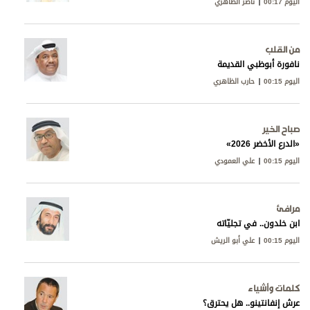
اليوم 00:17
ناصر الظاهري
من القلب
نافورة أبوظبي القديمة
اليوم 00:15
حارب الظاهري
صباح الخير
«الدرع الأخضر 2026»
اليوم 00:15
علي العمودي
مرافئ
ابن خلدون.. في تجليّاته
اليوم 00:15
علي أبو الريش
كلمات وأشياء
عرش إنفانتينو.. هل يحترق؟