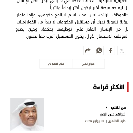
الحقيقية للمبادرة: الذكاء الاصطناعي لا يأتي ليحل محل الإنسان،
بل ليمنحه فرصة أكبر ليكون أكثر إبداعاً وتأثيراً.
«الموظف الرائد» ليس مجرد اسم لبرنامج حكومي، وإنما عنوان
لرؤية تنموية تدرك أن مستقبل الحكومات لا يبدأ من الخوارزميات،
بل من الإنسان القادر على توظيفها بحكمة. وحين يصبح
الموظف الاستثمار الأول، يكون المستقبل أقرب مما نتصور.
صباح الخير
علي العمودي
الأكثر قراءة
من القلب
شواهد على الزمن
حارب الظاهري
30 يوليو 2026