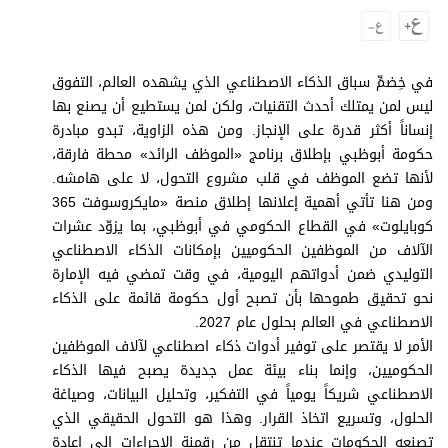
وجهات نظر
الترفيه
التعليم والمعرفة
في خِضمِّ سباق الذكاء الاصطناعي الذي يشهده العالم، التفوق
ليس لمن يمتلك أحدث التقنيات، ولكن لمن يستطيع أن يصنع بها
الذكاء الاصطناعي
إنساناً أكثر قدرة على الإنجاز. ومن هذه الزاوية، تبدو مبادرة
حكومة أبوظبي بإطلاق برنامج «الموظف الرائد» محطة فارقة،
لأنها تضع الموظف في قلب مشروع التحول، لا على هامشه.
ومن هنا تأتي أهمية إعلانها إطلاق منصة «مايكروسوفت 365
تغطيات
كوبايلوت» في القطاع الحكومي في أبوظبي، بما يزوّد عشرات
فيديو
الآلاف من الموظفين الحكوميين بإمكانات الذكاء الاصطناعي
التوليدي ضمن أدواتهم اليومية، في وقت تمضي فيه الإمارة
بودكاست
نحو تحقيق طموحها بأن تصبح أول حكومة قائمة على الذكاء
الاصطناعي في العالم بحلول عام 2027.
إنفوجراف
الأمر لا يقتصر على توفير أدوات ذكاء اصطناعي لآلاف الموظفين
قصة صورة
الحكوميين، وإنما بناء بيئة عمل جديدة يصبح فيها الذكاء
الاصطناعي شريكاً يومياً في التفكير، وتحليل البيانات، وصياغة
كاريكتير
الحلول، وتسريع اتخاذ القرار. وهذا هو التحول الحقيقي الذي
تصنعه الحكومات عندما تنتقل من رقمنة الإجراءات إلى إعادة