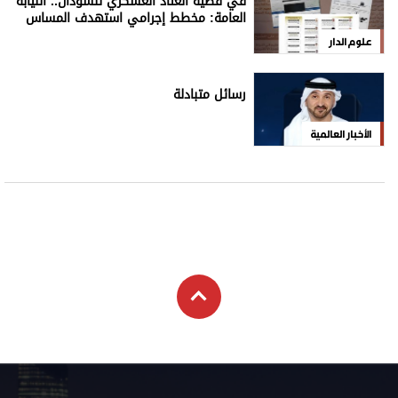
في قضية العتاد العسكري للسودان.. النيابة
العامة: مخطط إجرامي استهدف المساس
بسيادة الدولة
علوم الدار
رسائل متبادلة
الأخبار العالمية