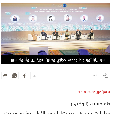
سيسيليا تورتاجادا ومحمد حجازي وهنريتا تويفانين وأشوك سوين ودانييل إياكوبوني وإليازية الحوسني خلال الجلسة الثانية (من المصدر)
4 سبتمبر 2025 01:18
طه حسيب (أبوظبي)
مداخلات متنوعة تضمنها اليوم الأول لمؤتمر «تريندز»