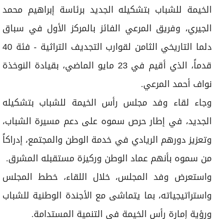
الخيمة للشباب بتشكيله الجديد برئاسة إبراهيم محمد
الجيري، وفريق المرعي الفائز بالمركز الأول في سباق
دلما التاريخي الثامن لقوارب التجديف التراثية - فئة 40
قدماً، الذي أقيم في 23 مايو الماضي، بقيادة النوخذة
نواف أحمد المرعي.
وجاء لقاء وفد مجلس رأس الخيمة للشباب بتشكيله
الجديد، في إطار حرص سموه على دعم مسيرة الشباب،
وتعزيز دورهم الريادي في خدمة الوطن والمجتمع، إدراكاً
من سموه بأنهم عماد الوطن وركيزة مستقبله المشرق.
واستعرض وفد المجلس، خلال اللقاء، خطط المجلس
واستراتيجياته، بما يتماشى مع الأجندة الوطنية للشباب
ورؤية إمارة رأس الخيمة في التنمية المستدامة.