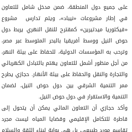
على جميع دول المنطقة، ضمن مدخل شامل للتعاون
في إطار مشروعات «نيباد»، ويتم تدارس مشروع
«فيكتوريا ميدتيرين» كمقترح للنقل النهري يربط دول
حوض النيل ووسط أفريقيا بالبحر المتوسط عبر مصر،
وترحب به المؤسسات الدولية، للحفاظ على بيئة النهر،
من أجل منظور أشمل للتعاون يهتم بالتبادل الكهربائي
والتجارة والنقل والحفاظ على بيئة الأنهار. حجازي يطرح
ممر التنمية الشرقي بين دول حوض النيل، لضمان
التنمية والاستقرار في دول حوض النيل.
وأكد حجازي أن التعاون المائي يمكن أن يتحول إلى
قاطرة للتكامل الإقليمي وقضايا المياه ليست مجرد
تقاسم مورد طبيعي، بل هي بوابة لبناء الثقة والسلام