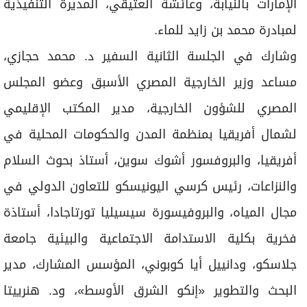
الإمارات بالنيابة، وعائشة العتيقي، المديرة التنفيذية
لمبادرة محمد بن زايد للماء.
وشارك في الجلسة الثانية السفير د. محمد حجازي،
مساعد وزير الخارجية المصري الأسبق وعضو المجلس
المصري للشؤون الخارجية، مدير المكتب الإقليمي
لشمال أفريقيا بمنظمة المدن والحكومات المحلية في
أفريقيا، والبروفسور أشوك سوين، أستاذ بحوث السلام
والنزاعات، رئيس كرسي اليونيسكو للتعاون الدولي في
مجال المياه، والبروفيسورة سيسيليا تورتاجادا، أستاذة
فخرية بكلية الاستدامة الاجتماعية والبيئية جامعة
جلاسكو، ودانييل أيا كوبوني، المؤسس المشارك، مدير
البحث والتطوير «إنكو الشرق الأوسط»، ود. هنرييتا