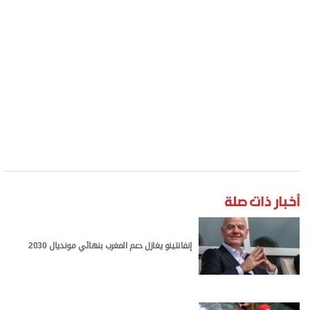
برشلونة يدرس التعاقد مع المغربي أوناحي
ويشمل المشروع إعادة تأهيل المدرسة الابتدائية في
قرية إيت أورير وتحديث فصولها الدراسية ومرافق
الصرف الصحي وتزويدها بمختبر رقمي متكامل ومكتبة
حديثة إلى جانب إنشاء مركز «روّاد الابتكار في إعادة
تدوير البلاستيك» لتدريب 100 شاب وشابة على مهارات
الاقتصاد الأخضر وتصميم المنتجات وريادة الأعمال
البيئية.