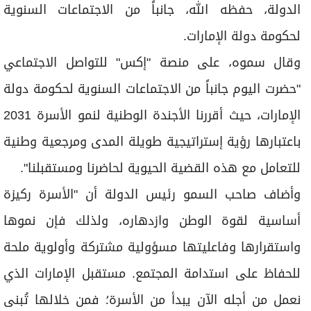
برامج
الدولة، حفظه الله، جانباً من الاجتماعات السنوية
عدد اليوم
لحكومة دولة الإمارات.
وقال سموه، على منصة "إكس" للتواصل الاجتماعي
"حضرت اليوم جانباً من الاجتماعات السنوية لحكومة دولة
مواقيت الصلاة
الإمارات، حيث أقررنا الأجندة الوطنية لنمو الأسرة 2031
الأحوال الجوية
باعتبارها رؤية إستراتيجية طويلة المدى ومرجعية وطنية
للتعامل مع هذه القضية الحيوية لحاضرنا ومستقبلنا".
وأضاف صاحب السمو رئيس الدولة أن "الأسرة ركيزة
أساسية لقوة الوطن وازدهاره، ولذلك فإن نموها
واستقرارها وفاعليتها مسؤولية مشتركة وأولوية ملحة
للحفاظ على استدامة المجتمع. مستقبل الإمارات الذي
نعمل من أجله الآن يبدأ من الأسرة؛ فمن خلالها تُبنى