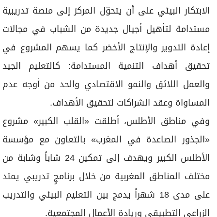
الزراعي التطبيقي وريادة الأعمال المجتمعية.
وسيُقيم المشاركون لمدة 6 أشهر في مزرعتين
تعليميتين نموذجيتين تُستخدمان كمركزين للتدريب
العملي قبل الانتقال إلى مرحلة تصميم وتنفيذ
مشاريعهم البيئية الخاصة بدعمٍ من مؤسسة «القلب
الكبير» عبر منحٍ صغيرة لإطلاق مبادراتهم المستقلة.
ومن المتوقع أن ينتج عن البرنامج 6 مبادرات شبابية
مبتكرة في مجالات التنمية الخضراء والاقتصاد الدائري
يستفيد منها أكثر من 600 فرد من المجتمعات الريفية.
وينسجم المشروع مع رؤية المغرب «الجيل الأخضر 2020-
2030» وأهداف التنمية المستدامة للأمم المتحدة
مجسّدًا إيمان مؤسسة «القلب الكبير» بأن حماية البيئة