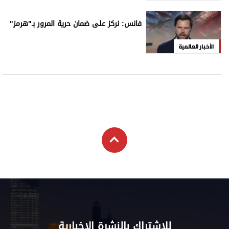
للاشتراك بالنشرة الإخبارية
اشترك
علوم الدار
الترفيه
كاريكاتير
إخلاء مسؤولية
التعليم
Aletihad
الأخبار العالمية
برامج
والمعرفة
English
اقتصاد
عن الاتحاد
فيديو
الرياضة
بيان الخصوصية
إنفوجراف
وجهات نظر
شروط الخدمة
قصة صورة