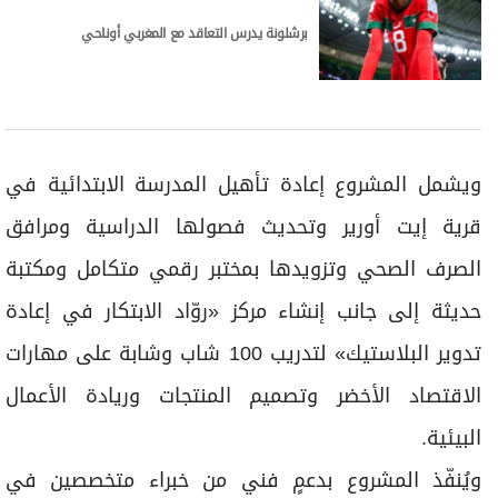
ويُنفّذ المشروع بدعمٍ فني من خبراء متخصصين في
الابتكار البيئي على أن يتحوّل المركز إلى منصة تدريبية
مستدامة لتأهيل أجيال جديدة من الشباب في مجالات
إعادة التدوير والإنتاج الأخضر كما يسهم المشروع في
تحقيق أهداف التنمية المستدامة: كالتعليم الجيد
والعمل اللائق والنمو الاقتصادي والحد من أوجه عدم
المساواة وعقد الشراكات لتحقيق الأهداف.
وفي مناطق الأطلس، أطلقت «القلب الكبير» مشروع
«الجذور الصاعدة في المغرب» بالتعاون مع مؤسسة
الأطلس الكبير ويهدف إلى تمكين 24 شاباً وشابة من
مختلف المناطق المغربية من خلال برنامجٍ تدريبي يمتد
على مدى 18 شهراً يدمج بين التعليم البيئي والتدريب