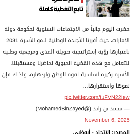
تابع التغطية كاملة
حضرت اليوم جانباً من الاجتماعات السنوية لحكومة دولة
الإمارات، حيث أقررنا الأجندة الوطنية لنمو الأسرة 2031
باعتبارها رؤية إستراتيجية طويلة المدى ومرجعية وطنية
للتعامل مع هذه القضية الحيوية لحاضرنا ومستقبلنا.
الأسرة ركيزة أساسية لقوة الوطن وازدهاره، ولذلك فإن
نموها واستقرارها…
pic.twitter.com/tuFVN22Iew
— محمد بن زايد (@MohamedBinZayed)
November 6, 2025
المصدر: الاتحاد - أبوظبي