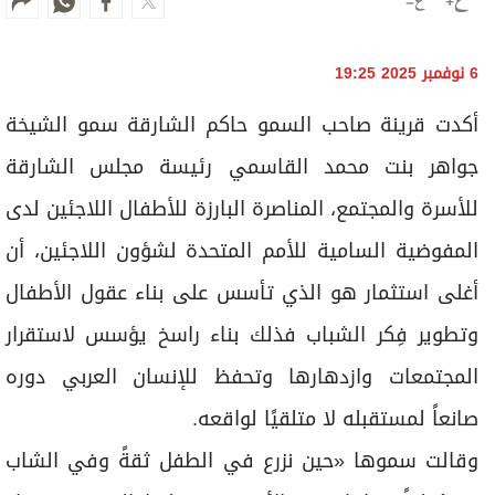
جواهر بنت محمد القاسمي رئيسة مجلس الشارقة
للأسرة والمجتمع، المناصرة البارزة للأطفال اللاجئين لدى
المفوضية السامية للأمم المتحدة لشؤون اللاجئين، أن
أغلى استثمار هو الذي تأسس على بناء عقول الأطفال
وتطوير فِكر الشباب فذلك بناء راسخ يؤسس لاستقرار
المجتمعات وازدهارها وتحفظ للإنسان العربي دوره
صانعاً لمستقبله لا متلقيًا لواقعه.
وقالت سموها «حين نزرع في الطفل ثقةً وفي الشاب
مسؤوليةً، فإننا نمنح الأمة مستقبلها الحقيقي فبناء
القدرات هو أساس كل تنمية والتمكين هو الطريق نحو
الاستقرار الدائم لصنع مستقبل مثمر ومستدام».
وأضافت سمو الشيخة جواهر القاسمي «شراكتنا مع