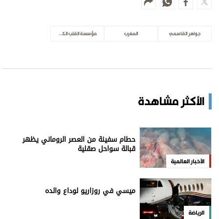
الرياضة
فانس: نركز على ضمان حرية المرور بـ"هرمز"
الأخبار العالمية