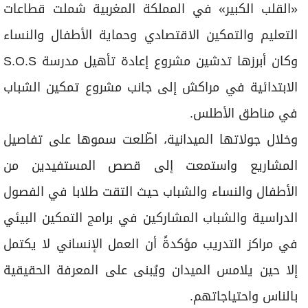
في مناطق الأطلس.
وخلال جولاتها الميدانية، اطّلعت سموها على تفاصيل
المشاريع واستمعت إلى قصص المستفيدين من
الأطفال والنساء والشباب حيث التقت طلابا في الفصول
الدراسية والشباب المشاركين في برامج التمكين البيئي
في مراكز التدريب مؤكدةً أن العمل الإنساني لا يكتمل
إلا حين يلامس الميدان ويُبنى على المعرفة الحقيقية
بالناس واحتياجاتهم.
وفي مدينة مراكش، دشّنت سموها مشروع «تمكين
الأطفال والشباب في مراكش» بالشراكة مع منظمة
قرى الأطفال العالمية (S.O.S) والذي يوفّر بيئة تعليمية
حديثة وآمنة لأكثر من 500 طفل.