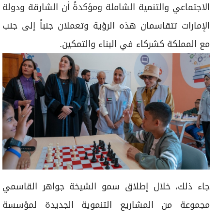
جاء ذلك، خلال إطلاق سمو الشيخة جواهر القاسمي
مجموعة من المشاريع التنموية الجديدة لمؤسسة
«القلب الكبير» في المملكة المغربية شملت قطاعات
التعليم والتمكين الاقتصادي وحماية الأطفال والنساء
وكان أبرزها تدشين مشروع إعادة تأهيل مدرسة S.O.S
الابتدائية في مراكش إلى جانب مشروع تمكين الشباب