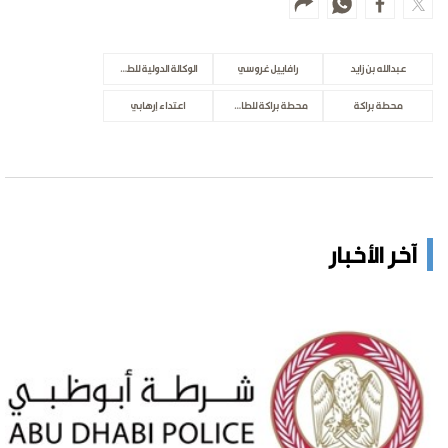
عبدالله بن زايد
رافاييل غروسي
الوكالة الدولية للطاقة الذرية
محطة براكة
محطة براكة للطاقة النووية
اعتداء إرهابي
آخر الأخبار