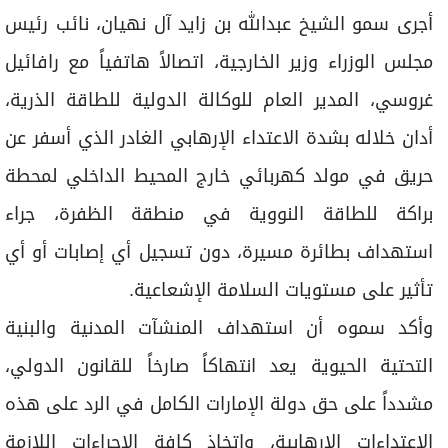
برامج
أجرى سمو الشيخ عبدالله بن زايد آل نهيان، نائب رئيس
عدد اليوم
مجلس الوزراء وزير الخارجية، اتصالاً هاتفياً مع رافائيل
غروسي، المدير العام للوكالة الدولية للطاقة الذرية،
مواقيت الصلاة
أدان خلاله بشدة الاعتداء الإرهابي الغادر الذي أسفر عن
الأحوال الجوية
حريق في مولد كهربائي خارج المحيط الداخلي لمحطة
براكة للطاقة النووية في منطقة الظفرة، جراء
استهداف بطائرة مسيرة، دون تسجيل أي إصابات أو أي
تأثير على مستويات السلامة الإشعاعية.
وأكد سموه أن استهداف المنشآت المدنية والبنية
التحتية الحيوية يعد انتهاكاً صارخاً للقانون الدولي،
مشدداً على حق دولة الإمارات الكامل في الرد على هذه
الاعتداءات الإرهابية، واتخاذ كافة الإجراءات اللازمة