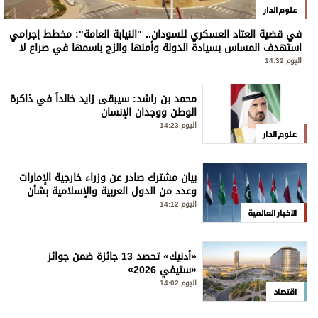
علوم الدار
في قضية العتاد العسكري للسودان.. "النيابة العامة": مخطط إجرامي
استهدف المساس بسيادة الدولة وأمنها والزج باسمها في صراع لا
صلة لها به
اليوم 14:32
محمد بن راشد: سيبقى زايد خالداً في ذاكرة
الوطن ووجدان الإنسان
اليوم 14:23
علوم الدار
بيان مشترك صادر عن وزراء خارجية الإمارات
وعدد من الدول العربية والإسلامية بشأن
الانتهاكات الإسرائيلية المتواصلة في قطاع
اليوم 14:12
الأخبار العالمية
غزة
«أدنيك» تحصد 13 جائزة ضمن جوائز
«ستيفي 2026»
اليوم 14:02
اقتصاد