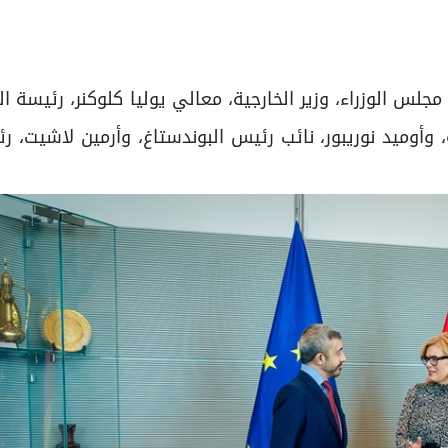
جلس الوزراء، وزير الخارجية، معالي يوليا كلوكنر، رئيسة ال
ة، وأوميد نوريبور، نائب رئيس البوندستاغ، وأرمين لاشيت، ر