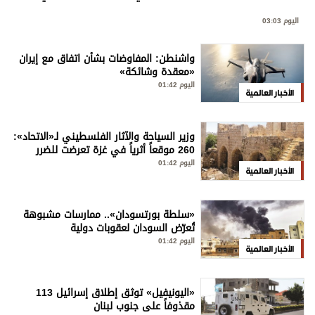
اليوم 03:03
واشنطن: المفاوضات بشأن اتفاق مع إيران
«معقدة وشائكة»
اليوم 01:42
الأخبار العالمية
وزير السياحة والآثار الفلسطيني لـ«الاتحاد»:
260 موقعاً أثرياً في غزة تعرضت للضرر
اليوم 01:42
الأخبار العالمية
«سلطة بورتسودان».. ممارسات مشبوهة
تُعرّض السودان لعقوبات دولية
اليوم 01:42
الأخبار العالمية
«اليونيفيل» توثق إطلاق إسرائيل 113
مقذوفاً على جنوب لبنان