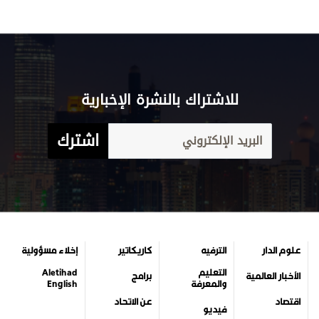
للاشتراك بالنشرة الإخبارية
اشترك
علوم الدار
الترفيه
كاريكاتير
إخلاء مسؤولية
التعليم
Aletihad
الأخبار العالمية
برامج
والمعرفة
English
اقتصاد
عن الاتحاد
فيديو