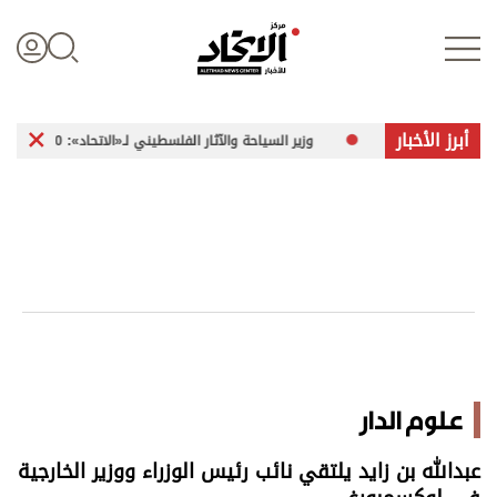
أبرز الأخبار
وزير السياحة والآثار الفلسطيني لـ«الاتحاد»: 260 موقعاً أثرياً في غزة تعرضت للضرر
تسجيل الدخول
علوم الدار
الأخبار العالمية
اقتصاد
علوم الدار
الرياضة
عبدالله بن زايد يلتقي نائب رئيس الوزراء ووزير الخارجية