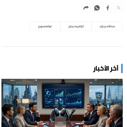
عبدالله بن زايد
كزافييه بيتيل
لوكسمبورغ
آخر الأخبار