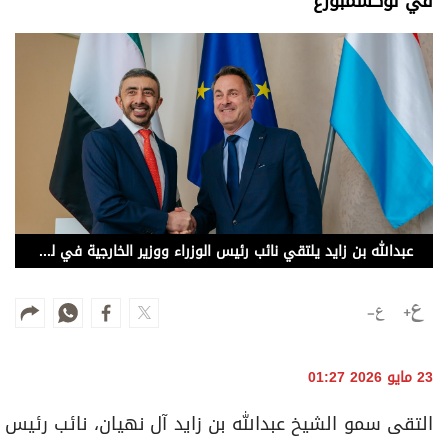
في لوكسمبورغ
وجهات نظر
الترفيه
التعليم والمعرفة
الذكاء الاصطناعي
تغطيات
فيديو
عبدالله بن زايد يلتقي نائب رئيس الوزراء ووزير الخارجية في لوكسمبورغ
بودكاست
إنفوجراف
قصة صورة
23 مايو 2026 01:27
كاريكتير
التقى سمو الشيخ عبدالله بن زايد آل نهيان، نائب رئيس