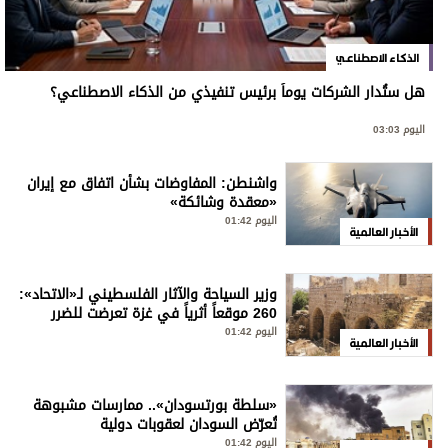
الذكاء الاصطناعي
هل ستُدار الشركات يوماً برئيس تنفيذي من الذكاء الاصطناعي؟
اليوم 03:03
واشنطن: المفاوضات بشأن اتفاق مع إيران
«معقدة وشائكة»
اليوم 01:42
الأخبار العالمية
وزير السياحة والآثار الفلسطيني لـ«الاتحاد»:
260 موقعاً أثرياً في غزة تعرضت للضرر
اليوم 01:42
الأخبار العالمية
«سلطة بورتسودان».. ممارسات مشبوهة
تُعرّض السودان لعقوبات دولية
اليوم 01:42