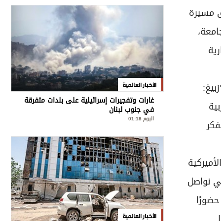
صدار تذكاري يوثق مسيرة
لجامعة،
رية
بيغ:
الأخبار العالمية
غارات وتفجيرات إسرائيلية على بلدات متفرقة
ية
في جنوب لبنان
اليوم 01:18
المفكر
أميركية
ي نواصل
حضورًا
الأخبار العالمية