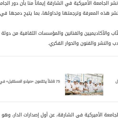
الجامعة الأميركية في الشارقة إيماناً منا بأن دور الجامع
نشر هذه المعرفة وترجمتها وتداولها، بما يتيح دمجها في
ب والأكاديميين والفنانين والمؤسسات الثقافية من دولة ا
دب والنشر والفنون والحوار الفكري.
ل
75 ناشئاً يختتمون «صيادو المستقبل» في الشارقة
امعة الأميركية في الشارقة، عن أول إصدارات الدار، وهو 