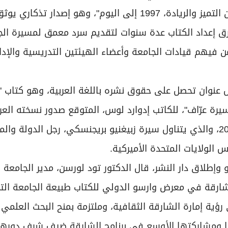
"الجامعة الأميركية في الشارقة: ميراثٌ عريقٌ، 25 عامًا من التميز والريادة، 1997 إلى اليوم"، وهو إ
 حتى اليوم. وقد استغرق إعداد الكتاب عدة سنوات لتقديم سرد معمق لمسيرة ا
فيهم قيادات الجامعة وأعضاء الهيئتين التدريسية والإدا
ل عنوان تحصل على حقوق نشره باللغة العربية، وهو كتاب "ز
رة عرّاف"، للكاتب إدوارد لوس، المتوقع صدور نسخته العرب
الأولى ضمن فعاليات معرض الشارقة الدولي للكتاب 2026، والذي يتناول سيرة زبيغنيو بريجنسكي، رجل الدولة و
 الولايات المتحدة الأميركية.
لاق دار النشر، قال الدكتور تود لورسن، مدير الجامعة ال
شارقة في معرض وارسو الدولي للكتاب طبيعة الجامعة الت
ؤية إمارة الشارقة الثقافية، وملتزمة بمنح البحث العلمي 
رها ومشاركتها الأوسع في برنامج الشارقة ضيف شرف دورها