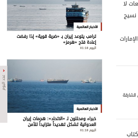
ات لا
 نسيج
الأخبار العالمية
ترامب يتوعد إيران بـ «ضربة قوية» إذا رفضت
لإمارات
إعادة فتح «هرمز»
اليوم 01:18
عدد اليوم
الأخبار العالمية
خبراء ومحللون لـ «الاتحاد»: هجمات إيران
العدوانية تشكل تهديداً متزايداً للأمن
الإقليمي والدولي
اليوم 01:18
كتاب