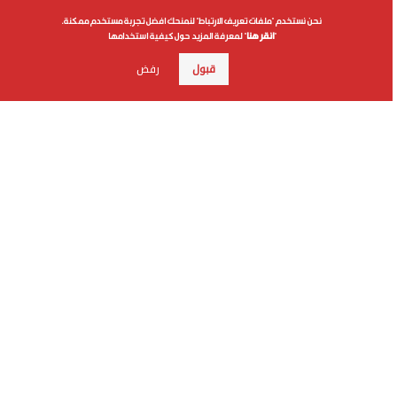
نحن نستخدم "ملفات تعريف الارتباط" لنمنحك افضل تجربة مستخدم ممكنة.
أخبار ذات صلة
"
انقر هنا
" لمعرفة المزيد حول كيفية استخدامها
قبول
رفض
الإمارات تُدين التفجير الإرهابي في جرمانا السورية
الإمارات وسوريا تبحثان تعزيز التعاون الاقتصادي
واستكشاف فرص جديدة
وأعربت الوزارة عن تضامن دولة الإمارات الكامل مع دولة
الكويت الشقيقة، ودعمها لكل ما من شأنه حفظ أمنها
واستقرارها.