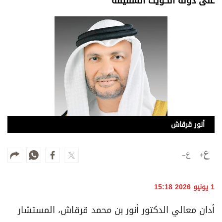
على دولة الكويت الشقيقة
وجهات نظر
الترفيه
التعليم والمعرفة
الذكاء الاصطناعي
تغطيات
فيديو
أنور قرقاش
بودكاست
إنفوجراف
قصة صورة
1 يونيو 2026 15:18
كاريكتير
أدان معالي الدكتور أنور بن محمد قرقاش، المستشار