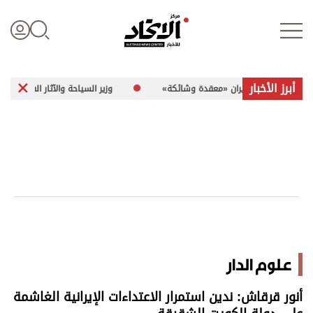
أبرز الأخبار
فاق مع إيران «معقدة وشائكة»
وزير السياحة والآثار الفلسطيني لـ«الاتحاد»: 260 موقعاً أثرياً في غزة تعرضت ل
تسجيل الدخول
علوم الدار
الأخبار العالمية
اقتصاد
علوم الدار
الرياضة
أنور قرقاش: ندين استمرار الاعتداءات الإيرانية الغاشمة