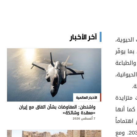
آخر الأخبار
الحيوية،
ما يوفّر
والطباعة
حيوانية،
ة.
 متزايدة
الأخبار العالمية
واشنطن: المفاوضات بشأن اتفاق مع إيران
 كما أنها
«معقدة وشائكة»
7 أغسطس 2026
اهتماماً
متنامياً ببدائل اللحوم، حيث تُشير التوقعات إلى أن حجم هذا السوق قد يصل إلى 49.5 مليار دولار بحلول عام 2036. ومع