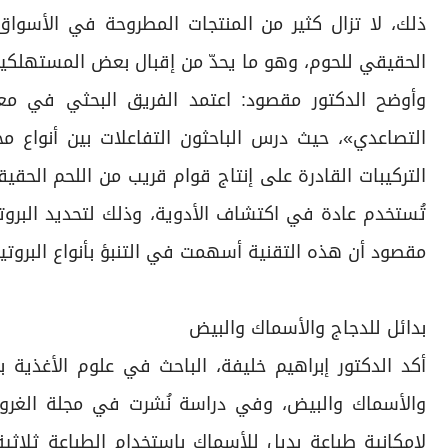
ذلك، لا تزال كثير من المنتجات المطروحة في الأسواق
الحقيقي للحوم، وهو ما يحدّ من إقبال بعض المستهلكين
وأوضح الدكتور مقصود: اعتمد الفريق البحثي في مع
التصاعدي»، حيث درس الباحثون التفاعلات بين أنواع مخ
التركيبات القادرة على إنتاج قوام قريب من اللحم الحق
تُستخدم عادة في اكتشاف الأدوية، وذلك لتحديد البروتينا
مقصود أن هذه التقنية أسهمت في التنبؤ بأنواع البروتينا
بدائل للدجاج والأسماك والبيض
أكد الدكتور إبراهيم خليفة، الباحث في علوم الأغذية ب
والأسماك والبيض، وفي دراسة نُشرت في مجلة الغرويا
لإمكانية طباعة بديل للأسماك باستخدام الطباعة ثلاثية 