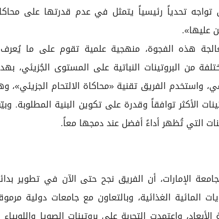
 تواجه تحدياً رئيسياً يتمثل في عدم قدرتها على محاكا
 عليها».
الجة هذه الفجوة، منهجية علمية تقوم على ما يُعرف ب
تلفة من البروتينات النباتية على المستوى الجُزيئي، به
يقي، واستخدم الفريق تقنية «محاكاة الالتحام الجزيئي»، و
ت الأكثر توافقاً وقدرة على تكوين البنية المطلوبة. وبيّن
ت التي تُظهر أداءً أفضل عند دمجها معاً.
جامعة الإمارات، أن الفريق نجح حتى الآن في تطوير بدائ
ت المائية الغذائية، وبالتعاون مع جامعات دولية مرموق
الأبعاد، واعتمدت التجربة على بروتينات الصويا واللوبياء 