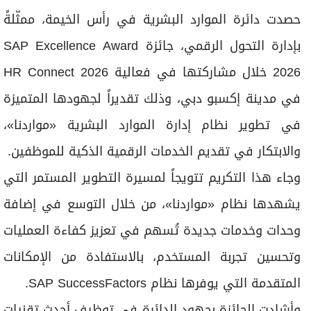
برامج
حصدت دائرة الموارد البشرية في رأس الخيمة، ممثّلةً
عدد اليوم
بإدارة التحول الرقمي، جائزة SAP Excellence Award
2026 خلال مشاركتها في فعالية HR Connect 2026
مواقيت الصلاة
في مدينة إكسبو دبي، وذلك تقديراً لجهودها المتميزة
الأحوال الجوية
في تطوير نظام إدارة الموارد البشرية «مواردنا»،
والابتكار في تقديم الخدمات الرقمية الذكية للموظفين.
وجاء هذا التكريم تتويجاً لمسيرة التطوير المستمر التي
يشهدها نظام «مواردنا»، من خلال التوسع في إضافة
وحدات وخدمات جديدة تُسهم في تعزيز كفاءة العمليات
وتحسين تجربة المستخدم، بالاستفادة من الإمكانات
المتقدمة التي يوفرها نظام SAP SuccessFactors.
وأشادت الجائزة بجهود الدائرة في توظيف أحدث تقنيات