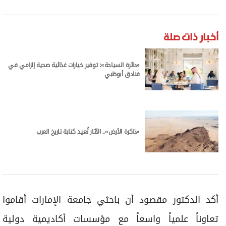
أخبار ذات صلة
«دائرة السياحة»: توفير خيارات غذائية صحية إلزامي في
فنادق أبوظبي
«ذاكرة الأرض».. الآثار تُعيد كتابة تاريخ العرب
أكد الدكتور مقصود أن باحثي جامعة الإمارات أقاموا
تعاوناً علمياً واسعاً مع مؤسسات أكاديمية دولية