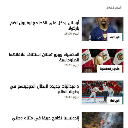
اليوم 19:12
أرسنال يدخل على الخط مع ليفربول لضم
باركولا
اليوم 19:06
الرياضة
المكسيك وبيرو تعلنان استئناف علاقاتهما
الدبلوماسية
اليوم 19:01
الأخبار العالمية
5 ميداليات جديدة لأبطال الجوجيتسو في
بطولة العالم
اليوم 18:41
الرياضة
إندونيسيا تكافح حريقا في متنزه وطني