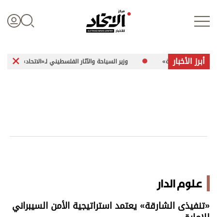
أبرز الأخبار
وشائكة»
وزير السياحة والآثار الفلسطيني لـ«الاتحاد»: 260 موقعاً أثرياً في غزة تعرضت للضرر
تسجيل الدخول
علوم الدار
الأخبار العالمية
اقتصاد
علوم الدار
الرياضة
«تنفيذى الشارقة» يعتمد استراتيجية الأمن السيبراني