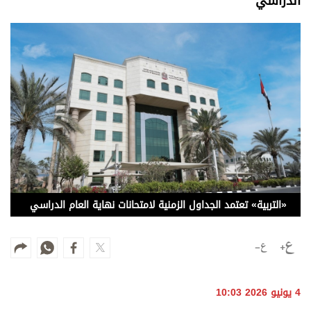
الدراسي
وجهات نظر
الترفيه
التعليم والمعرفة
الذكاء الاصطناعي
تغطيات
فيديو
بودكاست
«التربية» تعتمد الجداول الزمنية لامتحانات نهاية العام الدراسي
إنفوجراف
قصة صورة
كاريكتير
4 يونيو 2026 10:03