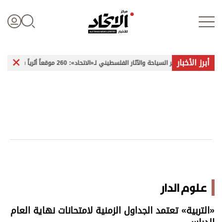
أبرز الأخبار
لسياحة والآثار الفلسطيني لـ«الاتحاد»: 260 موقعاً أثرياً في غزة تعرضت للضرر
تسجيل الدخول
علوم الدار
الأخبار العالمية
اقتصاد
علوم الدار
الرياضة
«التربية» تعتمد الجداول الزمنية لامتحانات نهاية العام