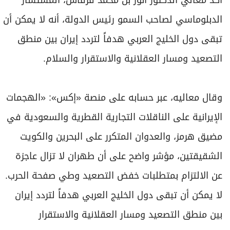
أكد معالي الدكتور أنور بن محمد قرقاش، المستشار
برامج
الدبلوماسي لصاحب السمو رئيس الدولة، أنه لا يمكن أن
عدد اليوم
تبقى دول الخليج العربي هدفاً لتردد إيران بين منطق
التصعيد ومسار العقلانية والاستقرار والسلام.
مواقيت الصلاة
الأحوال الجوية
وقال معاليه، عبر حسابه على منصة «إكس»: «الهجمات
الإيرانية على الناقلات التجارية القطرية والسعودية في
مضيق هرمز، والعدوان المتكرر على البحرين والكويت
الشقيقتين، مؤشر واضح على أن طهران لا تزال عاجزة
عن الالتزام بمتطلبات خفض التصعيد وطي صفحة الحرب.
لا يمكن أن تبقى دول الخليج العربي هدفاً لتردد إيران
بين منطق التصعيد ومسار العقلانية والاستقرار