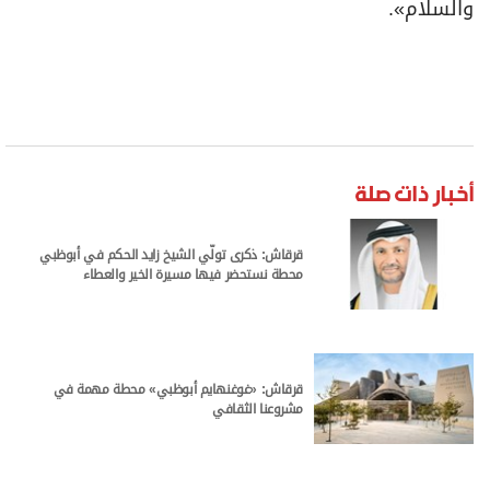
والسلام».
أخبار ذات صلة
قرقاش: ذكرى تولّي الشيخ زايد الحكم في أبوظبي
محطة نستحضر فيها مسيرة الخير والعطاء
قرقاش: «غوغنهايم أبوظبي» محطة مهمة في
مشروعنا الثقافي