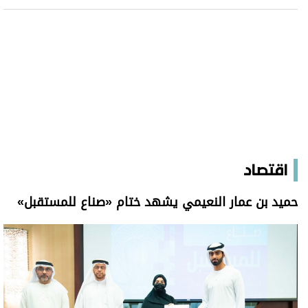
اقتصاد
حميد بن عمار النعيمي يشهد ختام «صناع للمستقبل»