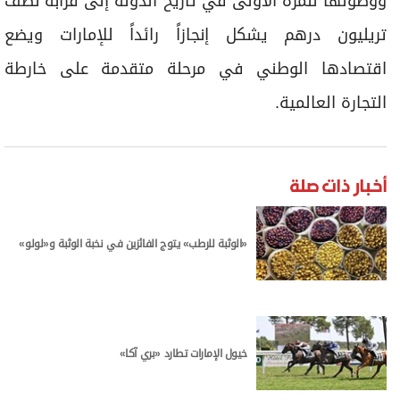
ووصولها للمرة الأولى في تاريخ الدولة إلى قرابة نصف
تريليون درهم يشكل إنجازاً رائداً للإمارات ويضع
اقتصادها الوطني في مرحلة متقدمة على خارطة
التجارة العالمية.
أخبار ذات صلة
«الوثبة للرطب» يتوج الفائزين في نخبة الوثبة و«لولو»
خيول الإمارات تطارد «بري آكا»