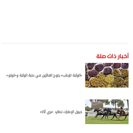
أخبار ذات صلة
«الوثبة للرطب» يتوج الفائزين في نخبة الوثبة و«لولو»
خيول الإمارات تطارد «بري آكا»