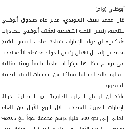
برامج
أبوظبي (وام)
عدد اليوم
قال محمد سيف السويدي، مدير عام صندوق أبوظبي
للتنمية، رئيس اللجنة التنفيذية لمكتب أبوظبي للصادرات
مواقيت الصلاة
«أدكس» إن دولة الإمارات بقيادة صاحب السمو الشيخ
الأحوال الجوية
محمد بن زايد آل نهيان رئيس الدولة «حفظه الله» نجحت
في ترسيخ مكانتها مركزاً اقتصادياً عالمياً وبيئة مثالية
للتجارة والصناعة لما تمتلكه من مقومات البنية التحتية
المتطورة.
وأكد أن ارتفاع التجارة الخارجية غير النفطية لدولة
الإمارات العربية المتحدة خلال الربع الأول من العام
الحالي إلى نحو 500 مليار درهم محققة نمواً بلغ 20.5%