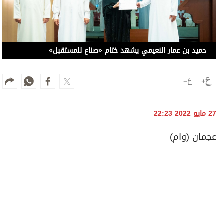
حميد بن عمار النعيمي يشهد ختام «صناع للمستقبل»
27 مايو 2022 22:23
عجمان (وام)