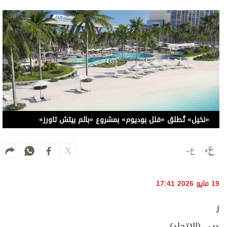
«نخيل» تُطلق «فلل بوديوم» بمشروع «بالم بيتش تاورز»
19 مايو 2026 17:41
ر
دبي (الاتحاد)