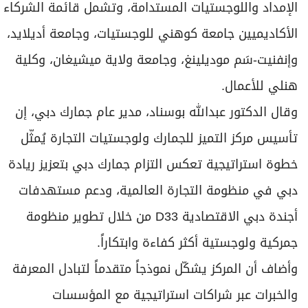
الإمداد واللوجستيات المستدامة، وتشمل قائمة الشركاء
الأكاديميين جامعة كوهني للوجستيات، وجامعة أديلايد،
وإنفنيت-سَم موديلينغ، وجامعة ولاية ميشيغان، وكلية
هنلي للأعمال.
وقال الدكتور عبدالله بوسناد، مدير عام جمارك دبي، إن
تأسيس مركز التميز للجمارك ولوجستيات التجارة يُمثّل
خطوة استراتيجية تعكس التزام جمارك دبي بتعزيز ريادة
دبي في منظومة التجارة العالمية، ودعم مستهدفات
أجندة دبي الاقتصادية D33 من خلال تطوير منظومة
جمركية ولوجستية أكثر كفاءة وابتكاراً.
وأضاف أن المركز يشكّل نموذجاً متقدماً لتبادل المعرفة
والخبرات عبر شراكات استراتيجية مع المؤسسات