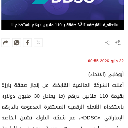
«العالمية القابضة» تنفّذ صفقة بـ 110 ملايين درهم باستخدام العُملة الرقمية المستقرة «DDSC»
22 مايو 2026 00:55
أبوظبي (الاتحاد)
أعلنت الشركة العالمية القابضة، عن إنجاز صفقة بارزة
بقيمة 110 ملايين درهم (ما يعادل 30 مليون دولار)،
باستخدام العُملة الرقمية المستقرة المدعومة بالدرهم
الإماراتي «DDSC»، عبر شبكة البلوك تشين الخاصة