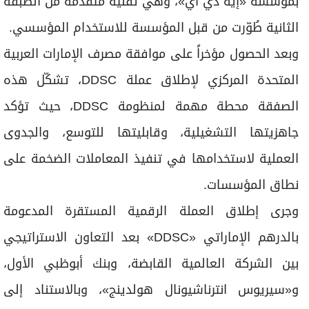
بمؤسسة «إيه دي آي»، وهي تقنية متقدمة من الطبقة
الثانية طُوّرت من قبل المؤسسة للاستخدام المؤسسي.
وبعد الحصول مؤخراً على موافقة مصرف الإمارات العربية
المتحدة المركزي لإطلاق عملة DDSC، تشكّل هذه
الصفقة محطة مهمة لمنظومة DDSC، حيث تؤكد
جاهزيتها التشغيلية، وقابليتها للتوسع، والجدوى
العملية لاستخدامها في تنفيذ المعاملات الضخمة على
نطاق المؤسسات.
وجرى إطلاق العملة الرقمية المستقرة المدعومة
بالدرهم الإماراتي «DDSC» بعد التعاون الاستراتيجي
بين الشركة العالمية القابضة، وبنك أبوظبي الأول،
و«سيريوس انترناشيونال هولدينج»، وبالاستناد إلى