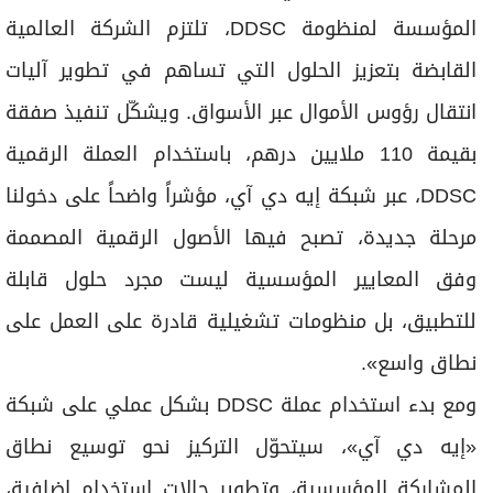
المؤسسة لمنظومة DDSC، تلتزم الشركة العالمية
القابضة بتعزيز الحلول التي تساهم في تطوير آليات
انتقال رؤوس الأموال عبر الأسواق. ويشكّل تنفيذ صفقة
بقيمة 110 ملايين درهم، باستخدام العملة الرقمية
DDSC، عبر شبكة إيه دي آي، مؤشراً واضحاً على دخولنا
مرحلة جديدة، تصبح فيها الأصول الرقمية المصممة
وفق المعايير المؤسسية ليست مجرد حلول قابلة
للتطبيق، بل منظومات تشغيلية قادرة على العمل على
نطاق واسع».
ومع بدء استخدام عملة DDSC بشكل عملي على شبكة
«إيه دي آي»، سيتحوّل التركيز نحو توسيع نطاق
المشاركة المؤسسية، وتطوير حالات استخدام إضافية،