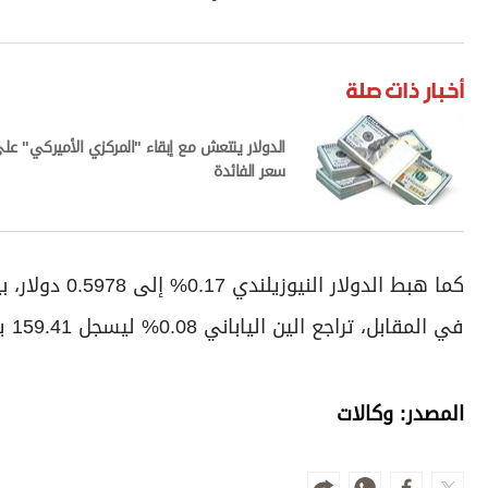
أخبار ذات صلة
الدولار ينتعش مع إبقاء "المركزي الأميركي" عل
سعر الفائدة
كما هبط الدولار النيوزيلندي 0.17% إلى 0.5978 دولار، بينما استقر الدولار الأسترالي عند 0.7181 دولار أميركي.
في المقابل، تراجع الين الياباني 0.08% ليسجل 159.41 ين مقابل الدولار.
المصدر: وكالات