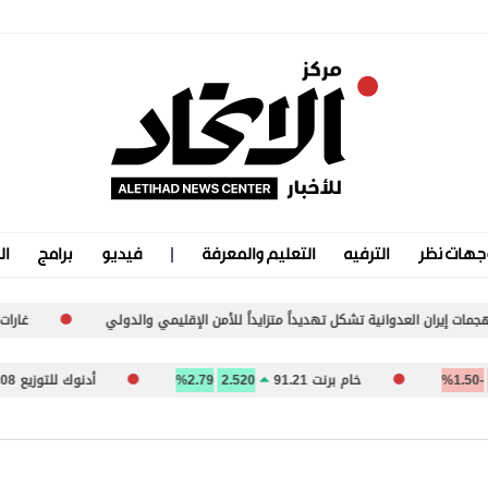
جهات نظر
الترفيه
التعليم والمعرفة
فيديو
برامج
ال
شكل تهديداً متزايداً للأمن الإقليمي والدولي
غارات وتفجيرات إسرائيلية عل
خام برنت 91.21
2.520
2.79%
أدنوك للتوزيع 4.08
0.010