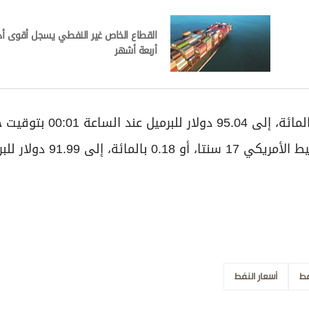
القطاع الخاص غير النفطي يسجل أقوى أ
أربعة أشهر
وارتفعت العقود الآجلة لخام برنت ستة سنتات، أو 0.06 بالمائة، إل
91.99 دولار للبرميل.
فط
أسعار النفط