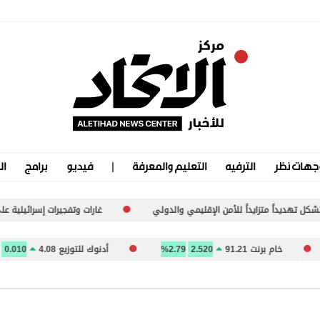
جهات نظر
الترفيه
التعليم والمعرفة
فيديو
برامج
ال
 الإقليمي والدولي
غارات وتفجيرات إسرائيلية على بلدات متفرقة في جنوب لب
نت 91.21
2.520
2.79%
أدنوك للتوزيع 4.08
0.010
0.25%