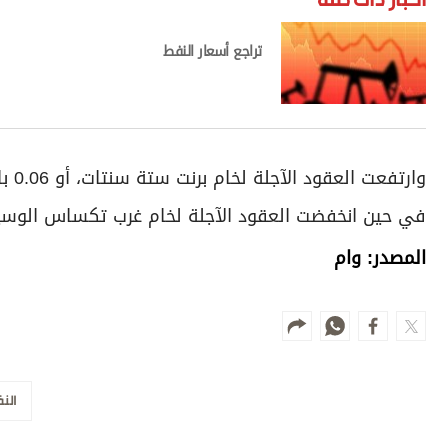
تراجع أسعار النفط
في حين انخفضت العقود الآجلة لخام غرب تكساس الوسيط الأمريكي 17 سنتا، أو 0.18 بالمائة، إلى 
المصدر: وام
الن