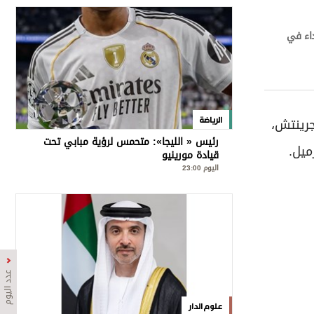
داء في
ى 95.04 دولار للبرميل عند الساعة 00:01 بتوقيت جرينتش،
الرياضة
رئيس « الليجا»: متحمس لرؤية مبابي تحت
قيادة مورينيو
اليوم 23:00
عدد اليوم
علوم الدار