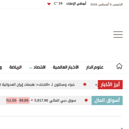
أبوظبي الإمارات
34 °C
الخميس 6 أغسطس 2026
تسجيل الدخول
علوم الدار
الأخبار العالمية
اقتصاد
الرياضة
و
علوم الدار
أبرز الأخبار
خبراء ومحللون لـ «الاتحاد»: هجمات إيران العدوانية تشكل تهديداً متزايداً للأمن
الأخبار العالمية
أسواق المال
0.09%
سوق دبي المالي 5,917.96
-89.89
-1.50%
خام بر
اقتصاد
الرياضة