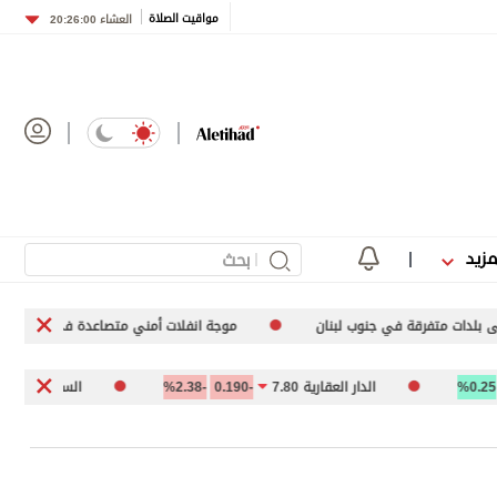
مواقيت الصلاة
العشاء
20:26:00
مزيد
نان
موجة انفلات أمني متصاعدة في الخرطوم
الأمم المتحدة 
الدار العقارية 7.80
-0.190
-2.38%
السوق المالية السعودية (تداول) .57