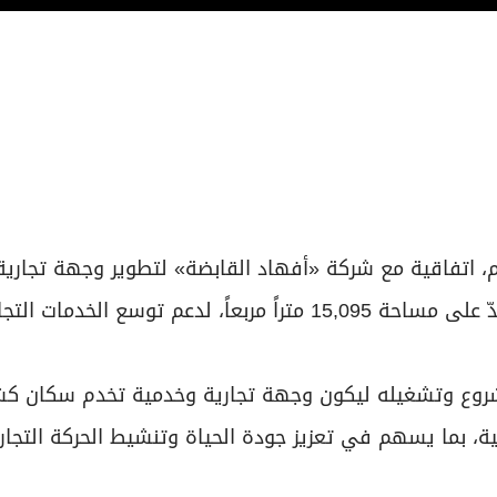
م، اتفاقية مع شركة «أفهاد القابضة» لتطوير وجهة تجارية
على أرض مملوكة لـ«شروق» في منطقة كشيشة 1 تمتدّ على مساحة 15,095 متراً مربعاً، لدعم توسع 
لمشروع وتشغيله ليكون وجهة تجارية وخدمية تخدم سكان 
مية، بما يسهم في تعزيز جودة الحياة وتنشيط الحركة التجار