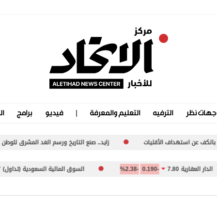
جهات نظر
الترفيه
التعليم والمعرفة
فيديو
برامج
ال
لأقليات
زايد.. صنع التاريخ ورسم الغد المشرق للوطن
الإمارات
ية 7.80
-0.190
-2.38%
السوق المالية السعودية (تداول) 10,811.57