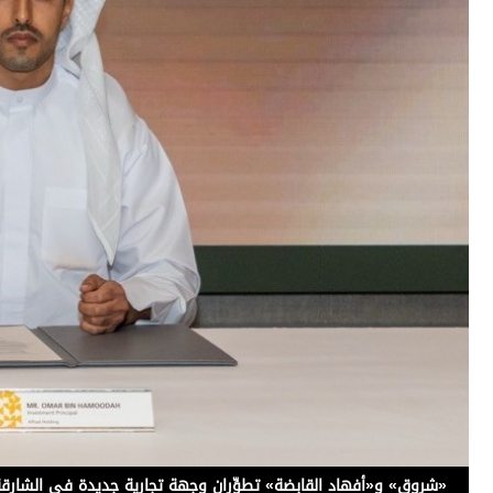
برامج
عدد اليوم
مواقيت الصلاة
الأحوال الجوية
«شروق» و«أفهاد القابضة» تطوِّران وجهة تجارية جديدة في الشارق