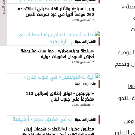
عدد اليوم
بضة»،
وزير السياحة والآثار الفلسطيني لـ«الاتحاد»:
260 موقعاً أثرياً في غزة تعرضت للضرر
7 أغسطس 2026
ت
الأخبار العالمية
«سلطة بورتسودان».. ممارسات مشبوهة
ليومية
تُعرّض السودان لعقوبات دولية
ن وتدعم
7 أغسطس 2026
الأخبار العالمية
ها
«اليونيفيل» توثق إطلاق إسرائيل 113
 للنمو
مقذوفاً على جنوب لبنان
7 أغسطس 2026
 ومن
الأخبار العالمية
محللون وخبراء لـ«الاتحاد»: هجمات إيران
 التطور
العدوانية تهدد أمن المنطقة واستقرارها