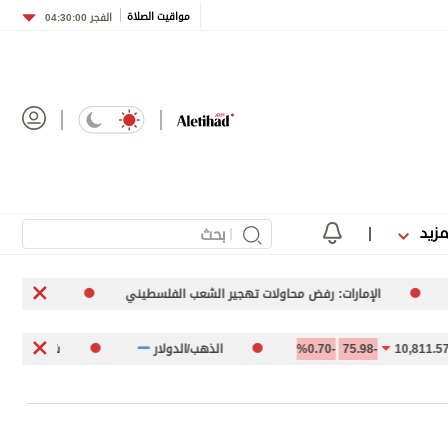
مواقيت الصلاة
الفجر
04:30:00
مزيد
: رفض محاولات تهجير الشعب الفلسطيني
برعاية حاكم الشارقة.. «القاسمية
-75.98
-0.70%
الذهب/الدولار
شركة طيران أبوظبي 5.14