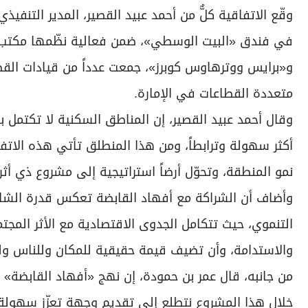
وقّع الاتفاقية كلٌّ من أحمد عبيد القصير، المدير التن
في فندق «البيت الوسطي»، ضمن فعالية نظّمها مكتب ال
و«برايس ووترهاوس كوبرز»، جمعت عدداً من قيادات الق
متعددة القطاعات في الإمارة.
وقال أحمد عبيد القصير، إن المناطق السكنية لا تكتمل ب
أكثر سهولة وترابطاً، ومن هذا المنطلق تأتي هذه الا
نمو المنطقة، وتحوّل أرضاً استراتيجية إلى مشروع ذي أثر
وأضاف أن الشراكة مع أفهاد القابضة تعكس قدرة الشا
التنموي، حيث تتكامل الجدوى الاقتصادية مع الأثر المج
والاستدامة، وأن تضيف قيمة حقيقية للمكان وللناس ولل
من جانبه، قال عمر بن حمودة، إن نهج «أفهاد القابضة» 
خلال هذا المشروع نتطلع إلى تقديم وجهة تعزّز سهولة