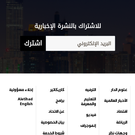
للاشتراك بالنشرة الإخبارية
اشترك
علوم الدار
الترفيه
كاريكاتير
إخلاء مسؤولية
التعليم
Aletihad
الأخبار العالمية
برامج
والمعرفة
English
اقتصاد
عن الاتحاد
فيديو
الرياضة
بيان الخصوصية
إنفوجراف
وجهات نظر
شروط الخدمة