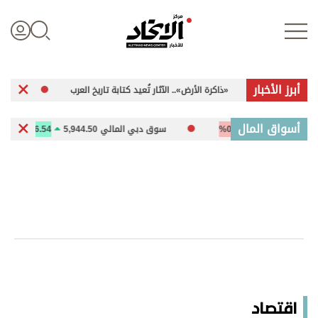
أبرز الأخبار
«ذاكرة الأرض».. الآثار تُعيد كتابة تاريخ العرب
«المجمع الثقافي».
تسجيل الدخول
أسواق المال
-25.94
-0.26%
سوق دبي المالي 5,944.50
26.54
0.45%
علوم الدار
الأخبار العالمية
اقتصاد
الرياضة
اقتصاد