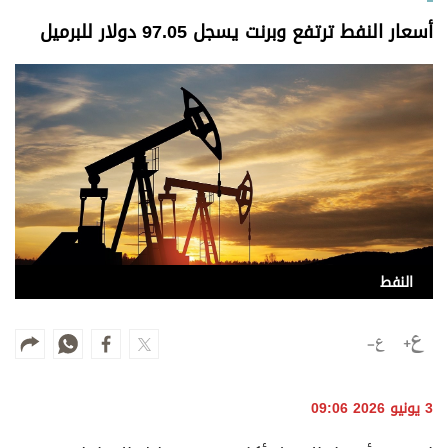
وجهات نظر
أسعار النفط ترتفع وبرنت يسجل 97.05 دولار للبرميل
الترفيه
التعليم والمعرفة
الذكاء الاصطناعي
تغطيات
فيديو
النفط
بودكاست
إنفوجراف
قصة صورة
3 يونيو 2026 09:06
كاريكتير