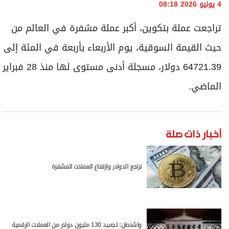
برامج
4 يونيو 2026 08:18
عدد اليوم
تراجعت عملة ​بتكوين، أكبر ‌عملة مشفرة ⁠في ‌العالم ⁠من ​
حيث ⁠القيمة السوقية، ⁠يوم ⁠الأربعاء بأربعة ⁠في المئة ​إلى
⁠64721.39 دولار، مسجلة ​أدنى ‌مستوى ​لها ​منذ 28 ⁠فبراير
مواقيت الصلاة
الماضي.
الأحوال الجوية
أخبار ذات صلة
تراجع الدولار وارتفاع العملات المشفرة
واشنطن: تجميد 130 مليون دولار من العملات الرقمية