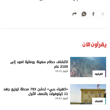
يقرأون الآن
اكتشاف حطام سفينة رومانية تعود إلى
2100 عام
اليوم 19:11
الترفيه
«كهرباء دبي» تدشن 793 محطة توزيع جهد
11 كيلوفولت بالنصف الأول
اليوم 19:01
اقتصاد