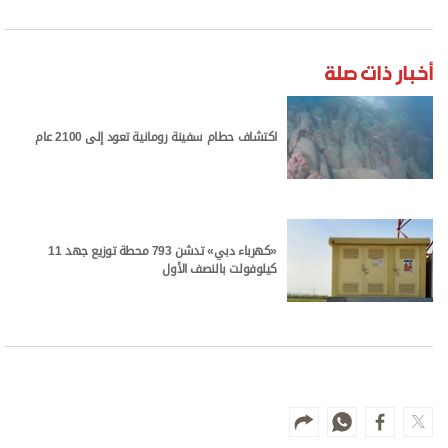
أخبار ذات صلة
اكتشاف حطام سفينة رومانية تعود إلى 2100 عام
«كهرباء دبي» تدشن 793 محطة توزيع جهد 11
كيلوفولت بالنصف الأول