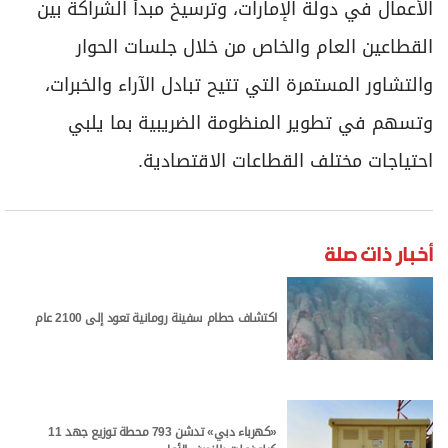
الأعمال في دولة الإمارات، وترسيخ مبدأ الشراكة بين
القطاعين العام والخاص من خلال جلسات الحوار
والتشاور المستمرة التي تتيح تبادل الآراء والخبرات،
وتسهم في تطوير المنظومة الضريبية بما يلبي
احتياجات مختلف القطاعات الاقتصادية.
أخبار ذات صلة
اكتشاف حطام سفينة رومانية تعود إلى 2100 عام
«كهرباء دبي» تدشن 793 محطة توزيع جهد 11