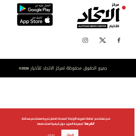
جميع الحقوق محفوظة لمركز الاتحاد للأخبار 2026©
نحن نستخدم "ملفات تعريف الارتباط" لنمنحك افضل تجربة مستخدم ممكنة.
"
انقر هنا
" لمعرفة المزيد حول كيفية استخدامها
قبول
رفض