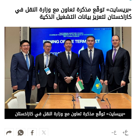
وجهات نظر
«بريسايت» توقّع مذكرة تعاون مع وزارة النقل في
الترفيه
كازاخستان لتعزيز بيانات التشغيل الذكية
التعليم والمعرفة
الذكاء الاصطناعي
تغطيات
فيديو
بودكاست
إنفوجراف
قصة صورة
«بريسايت» توقّع مذكرة تعاون مع وزارة النقل في كازاخستان
كاريكتير