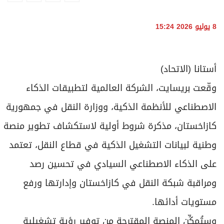
برامج
عدد اليوم
8 يوليو 2026 15:24
مواقيت الصلاة
أستانا (الاتحاد)
الأحوال الجوية
وقّعت بريسايت، الشركة العالمية لتطبيقات الذكاء
الاصطناعي للأنظمة الذكية، ووزارة النقل في جمهورية
كازاخستان، مذكرة شروط أولية لاستكشاف تطوير منصة
وطنية لبيانات التشغيل الذكية في قطاع النقل، تعتمد
على الذكاء الاصطناعي السيادي في تحسين رصد
ومراقبة شبكة النقل في كازاخستان وإدارتها ورفع
مستويات أدائها.
وستُمكِّن المنصة المقترحة من توفير رؤية تشغيلية