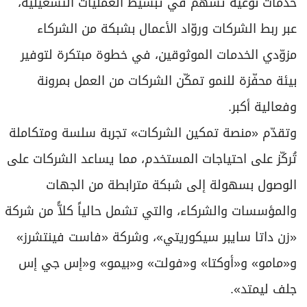
خدمات نوعية تسهم في تبسيط العمليات التشغيلية،
عبر ربط الشركات وروّاد الأعمال بشبكة من الشركاء
مزوّدي الخدمات الموثوقين، في خطوة مبتكرة لتوفير
بيئة محفّزة للنمو تمكّن الشركات من العمل بمرونة
وفعالية أكبر.
وتقدّم «منصة تمكين الشركات» تجربة سلسة ومتكاملة
تُركّز على احتياجات المستخدم، مما يساعد الشركات على
الوصول بسهولة إلى شبكة مترابطة من الجهات
والمؤسسات والشركاء، والتي تشمل حالياً كلاًّ من شركة
«زن داتا سايبر سيكوريتي»، وشركة «فاست فينتشرز»
و«مامو» و«أوكتا» و«فولت» و«بيمو» و«إس جي إس
جلف ليمتد».