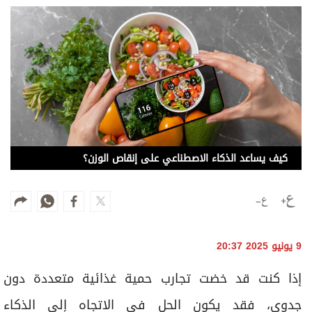
وجهات نظر
الترفيه
التعليم والمعرفة
الذكاء الاصطناعي
تغطيات
كيف يساعد الذكاء الاصطناعي على إنقاص الوزن؟
فيديو
بودكاست
إنفوجراف
9 يونيو 2025 20:37
قصة صورة
إذا كنت قد خضت تجارب حمية غذائية متعددة دون
كاريكتير
جدوى، فقد يكون الحل في الاتجاه إلى الذكاء