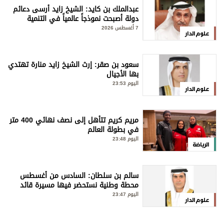
عبدالملك بن كايد: الشيخ زايد أرسى دعائم
دولة أصبحت نموذجاً عالمياً في التنمية
والإنسانية
7 أغسطس 2026
علوم الدار
سعود بن صقر: إرث الشيخ زايد منارة تهتدي
بها الأجيال
اليوم 23:53
علوم الدار
مريم كريم تتأّهل إلى نصف نهائي 400 متر
في بطولة العالم
اليوم 23:48
الرياضة
سالم بن سلطان: السادس من أغسطس
محطة وطنية نستحضر فيها مسيرة قائد
استثنائي
اليوم 23:47
علوم الدار