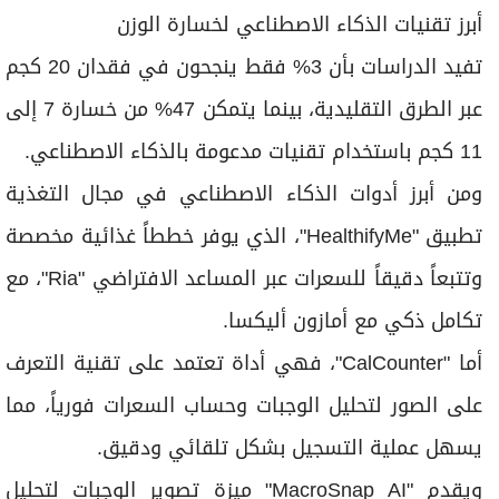
أبرز تقنيات الذكاء الاصطناعي لخسارة الوزن
تفيد الدراسات بأن 3% فقط ينجحون في فقدان 20 كجم
عبر الطرق التقليدية، بينما يتمكن 47% من خسارة 7 إلى
11 كجم باستخدام تقنيات مدعومة بالذكاء الاصطناعي.
ومن أبرز أدوات الذكاء الاصطناعي في مجال التغذية
تطبيق "HealthifyMe"، الذي يوفر خططاً غذائية مخصصة
وتتبعاً دقيقاً للسعرات عبر المساعد الافتراضي "Ria"، مع
تكامل ذكي مع أمازون أليكسا.
أما "CalCounter"، فهي أداة تعتمد على تقنية التعرف
على الصور لتحليل الوجبات وحساب السعرات فورياً، مما
يسهل عملية التسجيل بشكل تلقائي ودقيق.
ويقدم "MacroSnap AI" ميزة تصوير الوجبات لتحليل