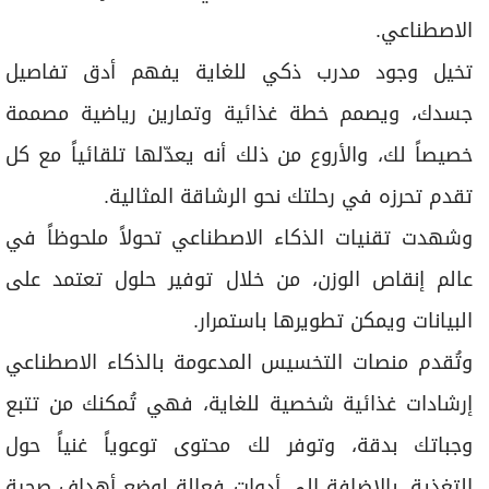
برامج
الاصطناعي.
عدد اليوم
تخيل وجود مدرب ذكي للغاية يفهم أدق تفاصيل
جسدك، ويصمم خطة غذائية وتمارين رياضية مصممة
مواقيت الصلاة
خصيصاً لك، والأروع من ذلك أنه يعدّلها تلقائياً مع كل
الأحوال الجوية
تقدم تحرزه في رحلتك نحو الرشاقة المثالية.
وشهدت تقنيات الذكاء الاصطناعي تحولاً ملحوظاً في
عالم إنقاص الوزن، من خلال توفير حلول تعتمد على
البيانات ويمكن تطويرها باستمرار.
وتُقدم منصات التخسيس المدعومة بالذكاء الاصطناعي
إرشادات غذائية شخصية للغاية، فهي تُمكنك من تتبع
وجباتك بدقة، وتوفر لك محتوى توعوياً غنياً حول
التغذية، بالإضافة إلى أدوات فعالة لوضع أهداف صحية