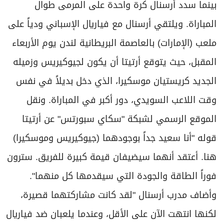
بينما سدد أرسنال كرة واحدة على المرمى طوال
المباراة. ويلتقي أرسنال مع فياريال الإسباني ودياً على
ملعب (الإمارات) بالعاصمة البريطانية لندن يوم الأربعاء
المقبل، حيث يتوقع أرتيتا أن يكون لجيوكيريس وزميله
الجديد كريستيان موسكيرا، الذي دخل بديلاً في نفس
وقت اللاعب السويدي، دور أكبر في المباراة. ونقل
الموقع الرسمي لشبكة "سكاي سبورتس" عن أرتيتا
قوله "أنا سعيد جداً بوجودهما (جيوكيريس وموسكيرا)
هنا. أعتقد أنهما سيضيفان قيمة كبيرة للفريق. سترون
فوراً الطاقة والجودة التي سيقدمها كل منهما".
وأضاف مدرب أرسنال "لقد كانت مشاركتهما قصيرة،
لكنها انتهت الآن على الأقل، وعندما يلعبان ضد فياريال