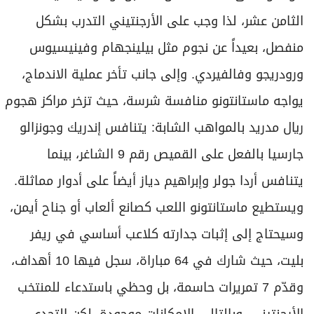
الثامن عشر، لذا وجب على الأرجنتيني التدرب بشكل
منفصل، بعيداً عن نجوم مثل بيلينجهام وفينيسيوس
ورودريجو وفالفيردي. وإلى جانب تأخر عملية الاندماج،
يواجه ماستانتونو منافسة شرسة، حيث تزخر مراكز هجوم
ريال مدريد بالمواهب الشابة: يتنافس إندريك وجونزالو
جارسيا بالفعل على القميص رقم 9 الشاغر، بينما
يتنافس أردا جولر وإبراهيم دياز أيضاً على أدوار مماثلة.
ويستطيع ماستانتونو اللعب كصانع ألعاب أو جناح أيمن،
وسيحتاج إلى إثبات جدارته كلاعب أساسي في ريفر
بليت، حيث شارك في 64 مباراة، سجل فيها 10 أهداف،
وقدّم 7 تمريرات حاسمة، بل وحظي باستدعاء للمنتخب
الأرجنتيني، وبالتالي الإمكانات موجودة، لكن التحدي