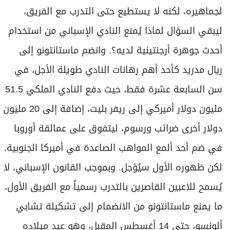
لجماهيره، لكنه لا يستطيع حتى التدرب مع الفريق،
ليبقي السؤال لماذا يُمنع النادي الإسباني من استخدام
أحدث جوهرة أرجنتينية لديه؟. وانضم ماستانتونو إلى
ريال مدريد كأحد أهم رهانات النادي طويلة الأجل، في
سن السابعة عشرة فقط، حيث دفع النادي الملكي 51.5
مليون دولار أميركي إلى ريفر بليت، إضافة إلى 20 مليون
دولار أخرى ضرائب ورسوم، ليتفوق على عمالقة أوروبا
في ضم أحد ألمع المواهب الصاعدة في أميركا الجنوبية.
لكن ظهوره الأول سيُؤجل. وبموجب القانون الإسباني، لا
يُسمح للاعبين القاصرين بالتدرب رسمياً مع الفريق الأول،
ما يمنع ماستانتونو من الانضمام إلى تشكيلة تشابي
ألونسو، حتى 14 أغسطس المقبل، وهو عيد ميلاده