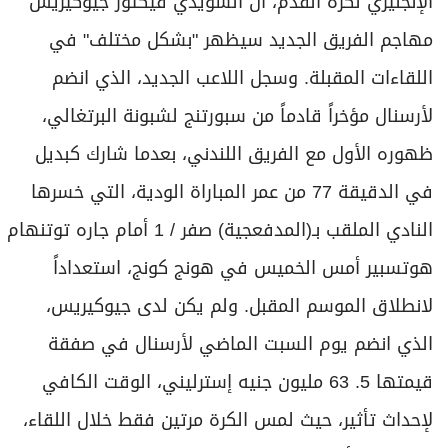
الإنجليزي لكرة القدم، أن السويدي فيكتور جيوكيريس
مهاجم الفريق الجديد سيظهر "بشكل مختلف" في
اللقاءات المقبلة. وسجل اللاعب الجديد، الذي انضم
لأرسنال مؤخراً قادماً من سبورتنج لشبونة البرتغالي،
ظهوره الأول مع الفريق اللندني، بعدما شارك كبديل
في الدقيقة 77 من عمر المباراة الودية، التي خسرها
النادي الملقب بـ(المدفعجية) صفر / 1 أمام جاره توتنهام
هوتسبير أمس الخميس في هونج كونج، استعداداً
لانطلاق الموسم المقبل. ولم يكن لدى جيوكيريس،
الذي انضم يوم السبت الماضي لأرسنال في صفقة
قيمتها 5. 63 مليون جنيه إسترليني، الوقت الكافي
لإحداث تأثير، حيث لمس الكرة مرتين فقط خلال اللقاء،