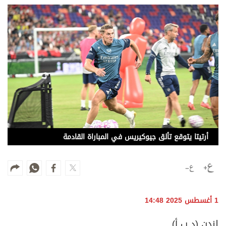
وجهات نظر
الترفيه
التعليم والمعرفة
الذكاء الاصطناعي
تغطيات
فيديو
أرتيتا يتوقع تألق جيوكيريس في المباراة القادمة
بودكاست
إنفوجراف
قصة صورة
1 أغسطس 2025 14:48
كاريكتير
لندن (د ب أ)