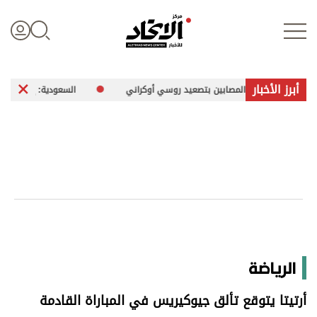
أبرز الأخبار
شرات المصابين بتصعيد روسي أوكراني
السعودية: إخماد حريق بمنشأة تابع
تسجيل الدخول
علوم الدار
الأخبار العالمية
اقتصاد
الرياضة
الرياضة
أرتيتا يتوقع تألق جيوكيريس في المباراة القادمة