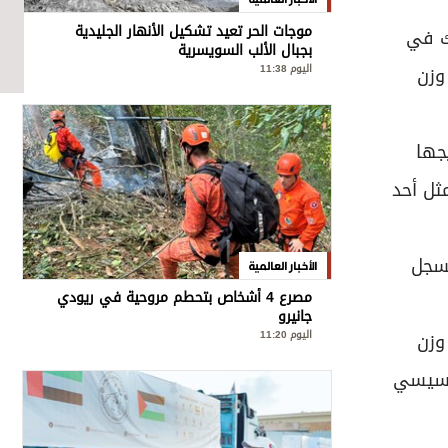
موجات الحر تعيد تشكيل الأنهار الجليدية
ك في
بجبال الألب السويسرية
اليوم 11:38
وزن
تويجها
ثل أحد
لسجل
الأخبار العالمية
مصرع 4 أشخاص بتحطم مروحية في ريودي
جانيرو
اليوم 11:20
وزن
السيسي