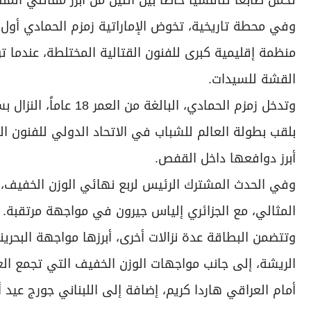
تحمل طابعاً تنافسياً خاصاً بين اثنين من أبرز مقاتلي المن
وفي محطة تاريخية، تخوض الإماراتية زمزم الحمادي أول
منظمة إقليمية كبرى للفنون القتالية المختلطة، عندما 
القشة للسيدات.
وتدخل زمزم الحمادي، ا
بلقب بطولة العالم للشباب في الاتحاد الدولي للفنون ال
أبرز دوافعها داخل القفص.
وفي الحدث المشترك الرئيس لربع نهائي الوزن الخفيف،
المثالي، مع الجزائري إلياس جيرون في مواجهة مرتقبة.
وتتضمن البطاقة عدة نزالات أخرى، أبرزها مواجهة البح
الريشة، إلى جانب مواجهات الوزن الخفيف التي تجمع 
أمام العراقي هاردا كريم، إضافة إلى اللبناني جورج عيد 