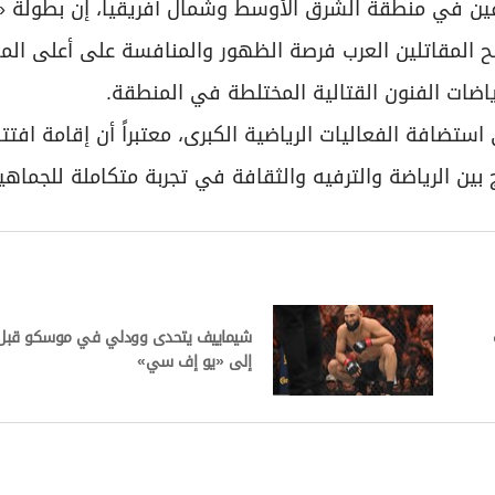
ترفين في منطقة الشرق الأوسط وشمال أفريقيا، إن بطولة «
نح المقاتلين العرب فرصة الظهور والمنافسة على أعلى ال
ياضات الفنون القتالية المختلطة في المنطقة.
تضافة الفعاليات الرياضية الكبرى، معتبراً أن إقامة افتتا
ين الرياضة والترفيه والثقافة في تجربة متكاملة للجماهير
شيماييف يتحدى وودلي في موسكو قبل 
إلى «يو إف سي»