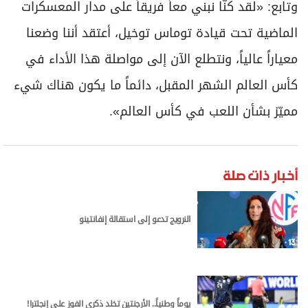
وتابع: «لقد كنّا نبني معاً فريقاً على مدار المعسكرات
الماضية تحت قيادة توماس توخيل، أعتقد أننا وضعنا
معياراً عالياً، ونتطلع الآن إلى مواصلة هذا الأداء في
كأس العالم الشهر المقبل، دائماً ما يكون هناك شيء
مميّز بشأن اللعب في كأس العالم».
أخبار ذات صلة
النرويج تدعو إلى استقالة إنفانتينو
يوماً وطنياً.. الأرجنتين تخلد ذكرى الفوز على إنجلترا!