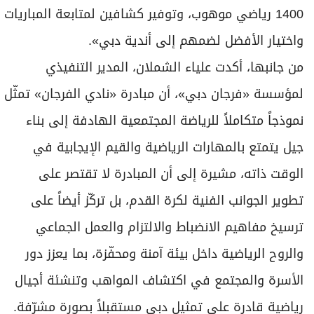
1400 رياضي موهوب، وتوفير كشافين لمتابعة المباريات
واختيار الأفضل لضمهم إلى أندية دبي».
من جانبها، أكدت علياء الشملان، المدير التنفيذي
لمؤسسة «فرجان دبي»، أن مبادرة «نادي الفرجان» تمثّل
نموذجاً متكاملاً للرياضة المجتمعية الهادفة إلى بناء
جيل يتمتع بالمهارات الرياضية والقيم الإيجابية في
الوقت ذاته، مشيرة إلى أن المبادرة لا تقتصر على
تطوير الجوانب الفنية لكرة القدم، بل تركّز أيضاً على
ترسيخ مفاهيم الانضباط والالتزام والعمل الجماعي
والروح الرياضية داخل بيئة آمنة ومحفّزة، بما يعزز دور
الأسرة والمجتمع في اكتشاف المواهب وتنشئة أجيال
رياضية قادرة على تمثيل دبي مستقبلاً بصورة مشرّفة.