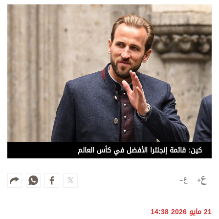
وجهات نظر
الترفيه
التعليم والمعرفة
الذكاء الاصطناعي
تغطيات
فيديو
بودكاست
كين: قائمة إنجلترا الأفضل في كأس العالم
إنفوجراف
قصة صورة
كاريكتير
21 مايو 2026 14:38