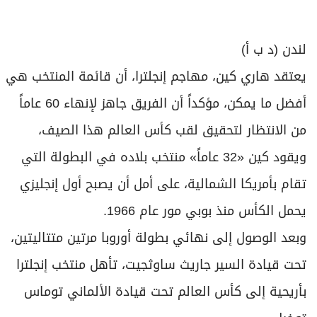
برامج
عدد اليوم
لندن (د ب أ)
يعتقد هاري كين، مهاجم إنجلترا، أن قائمة المنتخب هي
مواقيت الصلاة
أفضل ما يمكن، مؤكداً أن الفريق جاهز لإنهاء 60 عاماً
الأحوال الجوية
من الانتظار لتحقيق لقب كأس العالم هذا الصيف،
ويقود كين «32 عاماً» منتخب بلاده في البطولة التي
تقام بأمريكا الشمالية، على أمل أن يصبح أول إنجليزي
يحمل الكأس منذ بوبي مور عام 1966.
وبعد الوصول إلى نهائي بطولة أوروبا مرتين متتاليتين،
تحت قيادة السير جاريث ساوثجيت، تأهل منتخب إنجلترا
بأريحية إلى كأس العالم تحت قيادة الألماني توماس