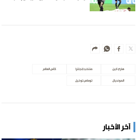
هاري كين
منتخب إنجلترا
كأس العالم
المونديال
توماس توخيل
آخر الأخبار