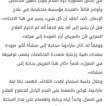
في إلحاق أسطورة كرة القدم بمركز تأهيل متخصص.
وأوضح قائلاً «اقترحنا مؤسسة متخصّصة في علاج
الإدمان. كنت أعتقد أن كل شيء يسير في هذا الاتجاه»،
قبل أن يشير إلى أنه علم لاحقاً أنه تم اختيار العلاج
المنزلي لأن «المريض أراد العودة إلى منزله».
ووفقاً له، كان مارادونا «بحاجة إلى منشأة أكبر، مزودة
بمعدات طبية ورعاية متعددة التخصّصات يصعب توفيرها
في المنزل»، مُصراً «كان هذا المريض بحاجة إلى
منشأة».
وخلال جلسة استماع عُقدت الثلاثاء، اتهمت جانا ابنة
مارادونا، لوكي بالضغط على النجم الراحل للخضوع للعلاج
في المنزل، واعداً إياه برعاية واهتمام على مدار الساعة