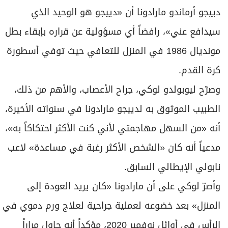
دييجو أرماندو مارادونا أن «دييجو هو الوحيد الذي
سيدافع عني»، رافضاً أي مسؤولية عن قراره بإبقاء بطل
مونديال 1986 في المنزل للتعافي حيث توفي أسطورة
كرة القدم.
وصرّح ليوبولدو لوكي، جراح الأعصاب، والأهم من ذلك،
الطبيب الموثوق به لدييجو مارادونا في سنواته الأخيرة،
أنه «من السهل مهاجمتي لأني كنت الأكثر احتكاكاً به»،
مدعياً أنه كان «الشخص الأكثر رغبة في مساعدة» لاعب
نابولي الإيطالي السابق.
وأصرّ لوكي على أن مارادونا «كان يريد العودة إلى
المنزل» بعد خضوعه لعملية جراحية لعلاج ورم دموي في
الرأس في أوائل نوفمبر 2020، مؤكداً أنه حاول مراراً