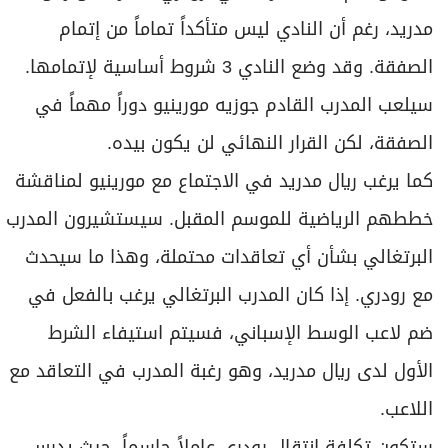
برامج
مدريد، رغم أن النادي ليس متأكداً تماماً من إتمام
عدد اليوم
الصفقة. وقد وضع النادي 3 شروط أساسية لإتمامها.
سيلعب المدرب القادم جوزيه مورينيو دوراً مهماً في
مواقيت الصلاة
الصفقة، لكن القرار النهائي لن يكون بيده.
الأحوال الجوية
كما يرغب ريال مدريد في الاجتماع مع مورينيو لمناقشة
خططهم الرياضية للموسم المقبل. سيستشيرون المدرب
البرتغالي بشأن أي تعاقدات محتملة، وهذا ما سيحدث
مع رودري. إذا كان المدرب البرتغالي يرغب بالفعل في
ضم لاعب الوسط الإسباني، فسيتم استيفاء الشرط
الأول لدى ريال مدريد، وهو رغبة المدرب في التعاقد مع
اللاعب.
ستكون تكلفة انتقال رودري عاملاً حاسماً، حيث يدرس