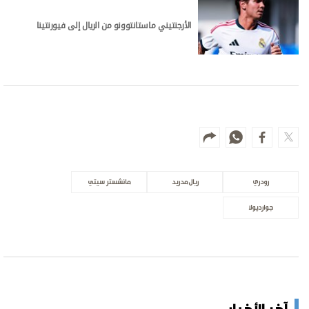
الأرجنتيني ماستانتوونو من الريال إلى فيورنتينا
رودري
ريال مدريد
مانشستر سيتي
جوارديولا