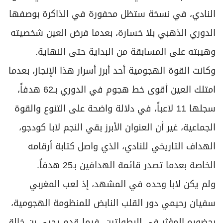
النادي، في نسخة ستظل محفورة في الذاكرة بوصفها
الدوري الذهبي بلا خسارة، بعدما فرض العين شخصيته
وهيبته على المسابقة من البداية حتى النهاية.
وكانت القوة الهجومية أحد أبرز أسرار هذا الإنجاز، بعدما
امتلك العين أقوى خط هجوم في الدوري بـ62 هدفاً،
سجلها 11 لاعباً، في دلالة واضحة على التنوع والقوة
الجماعية، غير أن العنوان الأبرز بقي النجم لابا كودجو،
الهداف التاريخي للنادي، الذي واصل كتابة أرقامه
الخاصة بعدما تصدر قائمة الهدافين بـ25 هدفاً.
ولم يكن لابا وحده في المشهد، إذ لعب المغربي
سفيان رحيمي دور القلب النابض للمنظومة الهجومية،
بحضوره المؤثر في البطولتين، فيما قدم يحيى بن خالق