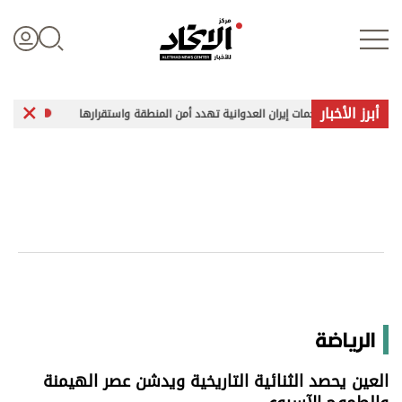
أبرز الأخبار
لعدوانية تهدد أمن المنطقة واستقرارها
حريق بمصفاة نفط روسية بعد هجوم
تسجيل الدخول
علوم الدار
الأخبار العالمية
اقتصاد
الرياضة
الرياضة
العين يحصد الثنائية التاريخية ويدشن عصر الهيمنة