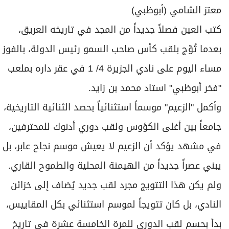
برامج
معتز الشامي (أبوظبي)
عدد اليوم
كتب العين فصلاً جديداً من المجد في تاريخه العريق،
بعدما تُوّج بلقب كأس صاحب السمو رئيس الدولة، بالفوز
مواقيت الصلاة
مساء اليوم على نادي الجزيرة 4/ 1 في عقر داره بملعب
"فخر أبوظبي" استاد محمد بن زايد.
الأحوال الجوية
وأكمل "الزعيم" موسماً استثنائياً بحصد الثنائية التاريخية،
جامعاً بين أغلى الكؤوس ولقب دوري أدنوك للمحترفين،
في مشهد يؤكد أن الزعيم لا يعيش موسم نجاح عابر، بل
يبني عصراً جديداً من الهيمنة المحلية والطموح القاري.
ولم يكن هذا التتويج مجرد لقب جديد يُضاف إلى خزائن
النادي، بل كان تتويجاً لموسم استثنائي بكل المقاييس،
بدأ بحسم لقب الدوري للمرة الخامسة عشرة في تاريخ