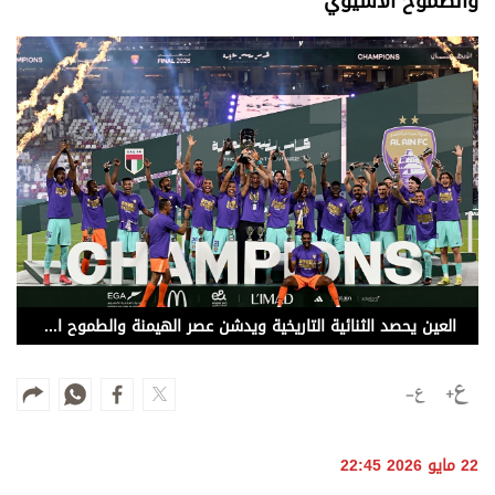
والطموح الآسيوي
وجهات نظر
الترفيه
التعليم والمعرفة
الذكاء الاصطناعي
تغطيات
فيديو
بودكاست
العين يحصد الثنائية التاريخية ويدشن عصر الهيمنة والطموح الآسيوي
إنفوجراف
قصة صورة
كاريكتير
22 مايو 2026 22:45