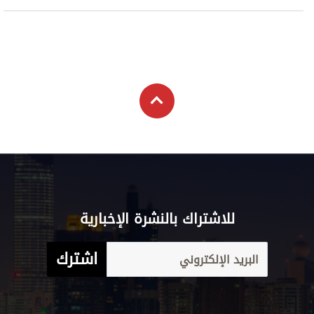
علوم الدار
الترفيه
كاريكاتير
إخلاء مسؤولية
التعليم
Aletihad
الأخبار العالمية
برامج
والمعرفة
English
اقتصاد
عن الاتحاد
فيديو
الرياضة
بيان الخصوصية
إنفوجراف
وجهات نظر
شروط الخدمة
قصة صورة