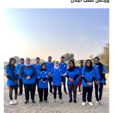
ويدشن ملعب البادل
وجهات نظر
الترفيه
التعليم والمعرفة
الذكاء الاصطناعي
تغطيات
فيديو
بودكاست
إنفوجراف
قصة صورة
كاريكتير