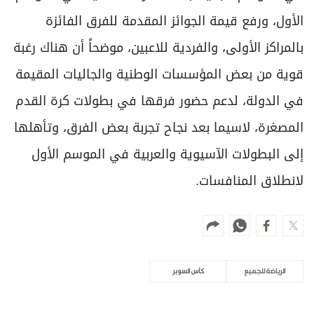
الأكثر مشاهدة
أبوظبي قبل نحو 7 ملايين عام.. كانت أشبه
بمروج السافانا الأفريقية
علوم الدار
اقتصاد الإمارات.. نمو تقوده القطاعات غير
النفطية
اقتصاد
«الفارس الشهم 3» تُكمل 1000 يوم من
العطاء في دعم سكان غزة
علوم الدار