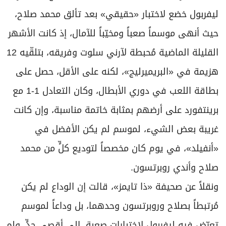
ليفربول خضع لاختبار «حقيقي» بعد تألق محمد صلاح،
حيث أنهى موسماً صعباً ومخيّباً للآمال، إذ كانت الأشهر
القليلة الماضية مُحبطة لآرني سلوت وفريقه، بتلقّيه 12
هزيمة في «البريميرليج»، لكنه على الأقل، حصل على
بطاقة اللعب في دوري الأبطال، وكان التعادل 1-1 مع
برينتفورد على أرضهم بمثابة خاتمة مناسبة، وإن كانت
غريبة بعض الشيء، لموسم لم يكن الأفضل في
«أنفيلد»، في يوم كان مخصصاً لتوديع كلٍّ من محمد
صلاح وأندي روبرتسون.
ونقلاً عن صحيفة «ذا تايمز»، قالت إن الوداع لم يكن
مُرتبطاً بصلاح وروبرتسون وحدهما، بل وداعاً لموسم
تعرّض فيه ليفربول لاختبارات صعبة، إلى أقصى حدٍّ، ولم