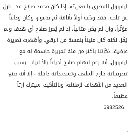
ليفربول المصري بالفعل؟»، إذا كان محمد صلاح قد تنازل
عن تاجه، فقد ودّعه أولاً بأناقة ثم بدموع، وكان وداعاً
مؤثّراً، وإن لم يكن مثالياً، إذ لم يُحرز صلاح أي هدف ولم
يَفُز، لكنه كان مليئاً بلمسة من الرقي، وأظهرت تمريرة
عرضية، ذكّرتنا بأكثر من مئة تمريرة حاسمة له مع
ليفربول، أنه رغم اتهام صلاح أحياناً بالأنانية - بسبب
تصريحاته خارج الملعب وتسديداته داخله - إلا أنه صنع
العديد من الأهداف لزملائه، وبالتأكيد، سيترك إرثاً
عظيماً.
6982526