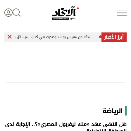
أبرز الأخبار
بدأت من «فيس بوك» وصدرت في كتاب.. «رسائل مشفرة» تخاطب الإنسانية
تسجيل الدخول
علوم الدار
الأخبار العالمية
اقتصاد
الرياضة
الرياضة
هل انتهى عهد «ملك ليفربول المصري»؟.. الإجابة لدى