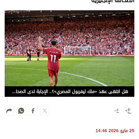
الصحافة الإنجليزية
وجهات نظر
الترفيه
التعليم والمعرفة
الذكاء الاصطناعي
تغطيات
فيديو
بودكاست
هل انتهى عهد «ملك ليفربول المصري»؟.. الإجابة لدى الصحافة الإنجليزية
إنفوجراف
قصة صورة
كاريكتير
25 مايو 2026 14:46