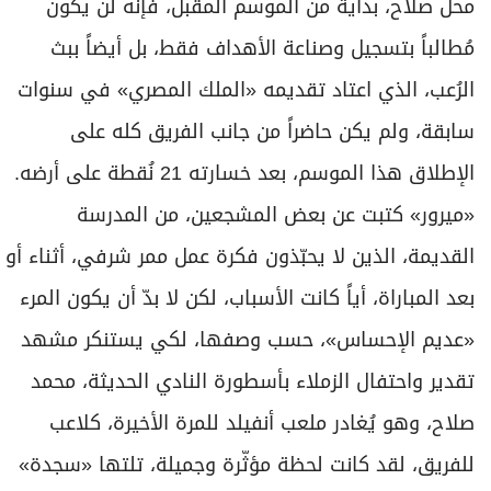
محل صلاح، بداية من الموسم المقبل، فإنه لن يكون
مُطالباً بتسجيل وصناعة الأهداف فقط، بل أيضاً ببث
الرُعب، الذي اعتاد تقديمه «الملك المصري» في سنوات
سابقة، ولم يكن حاضراً من جانب الفريق كله على
الإطلاق هذا الموسم، بعد خسارته 21 نُقطة على أرضه.
«ميرور» كتبت عن بعض المشجعين، من المدرسة
القديمة، الذين لا يحبّذون فكرة عمل ممر شرفي، أثناء أو
بعد المباراة، أياً كانت الأسباب، لكن لا بدّ أن يكون المرء
«عديم الإحساس»، حسب وصفها، لكي يستنكر مشهد
تقدير واحتفال الزملاء بأسطورة النادي الحديثة، محمد
صلاح، وهو يُغادر ملعب أنفيلد للمرة الأخيرة، كلاعب
للفريق، لقد كانت لحظة مؤثّرة وجميلة، تلتها «سجدة»