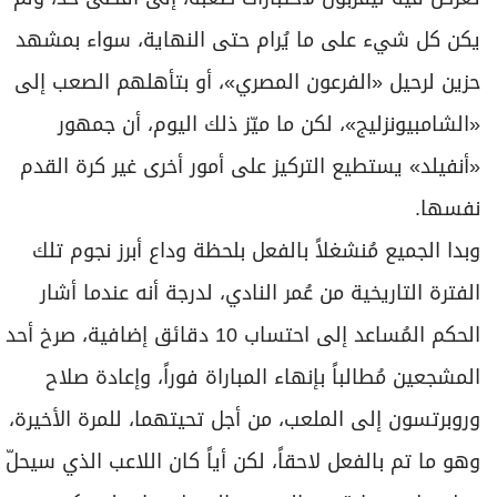
يكن كل شيء على ما يُرام حتى النهاية، سواء بمشهد
حزين لرحيل «الفرعون المصري»، أو بتأهلهم الصعب إلى
«الشامبيونزليج»، لكن ما ميّز ذلك اليوم، أن جمهور
«أنفيلد» يستطيع التركيز على أمور أخرى غير كرة القدم
نفسها.
وبدا الجميع مُنشغلاً بالفعل بلحظة وداع أبرز نجوم تلك
الفترة التاريخية من عُمر النادي، لدرجة أنه عندما أشار
الحكم المُساعد إلى احتساب 10 دقائق إضافية، صرخ أحد
المشجعين مُطالباً بإنهاء المباراة فوراً، وإعادة صلاح
وروبرتسون إلى الملعب، من أجل تحيتهما، للمرة الأخيرة،
وهو ما تم بالفعل لاحقاً، لكن أياً كان اللاعب الذي سيحلّ