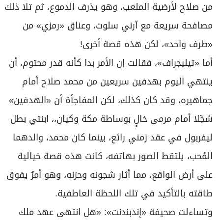
من صلاح لأرضية الملعب، وهو يذرف الدموع، ثم تلا ذلك
مصافحة سريعة مع آرني سلوت، وعناق «رمزي» من
«طرف واحد»، لكن هذه قصة أخرى!
أما «تيليجراف»، فقالت إن الأمر بدا كأنه قدر محتوم، أن
ينتهي اليوم بهدفين سريعين من محمد صلاح أمام
جماهيره، وقد كان كذلك، لكن المفاجأة أن «الهدفين»
سُجّلا أمام مرمى خالٍ بوساطة مكة وكيان،، ابنتي بطل
ليفربول في عقد زمني رائع، بينما كان محمد، والدهما
المُحب، يلتقط الصور بهاتفه، كانت هذه قصة خيالية
على أرض الواقع، مما أثار شجونه وحزنه، وهو أمرٌ يفوق
طاقته بالتأكيد في تلك اللحظة العاطفية.
وتساءلت صحيفة «إندبندنت»: «هل انتهى عهد ملك