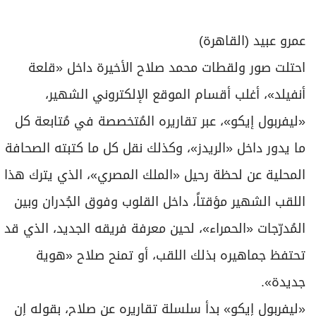
برامج
عدد اليوم
عمرو عبيد (القاهرة)
احتلت صور ولقطات محمد صلاح الأخيرة داخل «قلعة
مواقيت الصلاة
أنفيلد»، أغلب أقسام الموقع الإلكتروني الشهير،
«ليفربول إيكو»، عبر تقاريره المُتخصصة في مُتابعة كل
الأحوال الجوية
ما يدور داخل «الريدز»، وكذلك نقل كل ما كتبته الصحافة
المحلية عن لحظة رحيل «الملك المصري»، الذي يترك هذا
اللقب الشهير مؤقتاً، داخل القلوب وفوق الجُدران وبين
المُدرّجات «الحمراء»، لحين معرفة فريقه الجديد، الذي قد
تحتفظ جماهيره بذلك اللقب، أو تمنح صلاح «هوية
جديدة».
«ليفربول إيكو» بدأ سلسلة تقاريره عن صلاح، بقوله إن