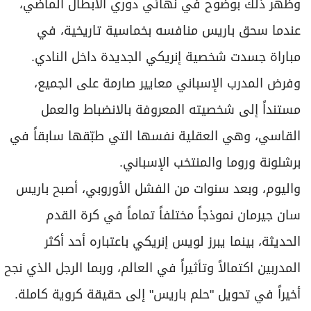
وظهر ذلك بوضوح في نهائي دوري الأبطال الماضي،
عندما سحق باريس منافسه بخماسية تاريخية، في
مباراة جسدت شخصية إنريكي الجديدة داخل النادي.
وفرض المدرب الإسباني معايير صارمة على الجميع،
مستنداً إلى شخصيته المعروفة بالانضباط والعمل
القاسي، وهي العقلية نفسها التي طبّقها سابقاً في
برشلونة وروما والمنتخب الإسباني.
واليوم، وبعد سنوات من الفشل الأوروبي، أصبح باريس
سان جيرمان نموذجاً مختلفاً تماماً في كرة القدم
الحديثة، بينما يبرز لويس إنريكي باعتباره أحد أكثر
المدربين اكتمالاً وتأثيراً في العالم، وربما الرجل الذي نجح
أخيراً في تحويل "حلم باريس" إلى حقيقة كروية كاملة.