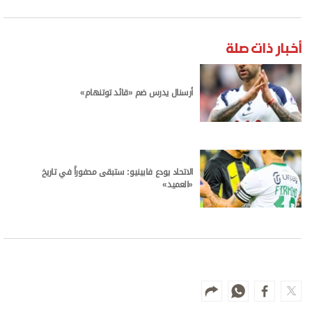
أخبار ذات صلة
أرسنال يدرس ضم «قائد توتنهام»
الاتحاد يودع فابينيو: ستبقى محفوراً في تاريخ
«العميد»