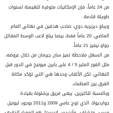
من 24 عاماً، فإن الإمكانيات متوفرة للهيمنة لسنوات
طويلة قادمة.
ويبلغ ديزيريه دوي، صاحب هدفين في نهائي العام
الماضي، 20 عاماً فقط، بينما يبلغ لاعب الوسط المقاتل
جواو نيفيز 21 عاماً.
من السهل ملاحظة تميز سان جيرمان من خلال عروضه،
مثل الفوز المثير 5 / 4 على بايرن ميونيخ في الدور قبل
النهائي، لكن الألقاب وحدها هي التي تؤكد مكانة
الفرق بين العظماء.
وبالنسبة للكثيرين، يبقى فريق برشلونة بقيادة
جوارديولا، الذي توج عامي 2009 و2011 بوجود ليونيل
ميسي وتشافي وأندريس إنييستا، هو المعيار الحقيقي