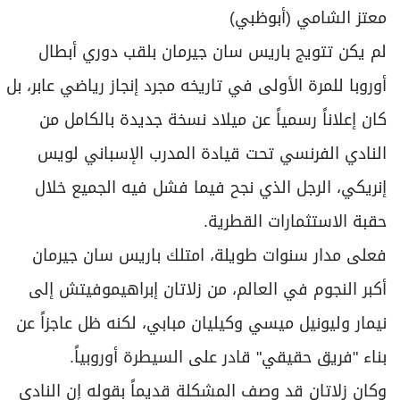
برامج
معتز الشامي (أبوظبي)
عدد اليوم
لم يكن تتويج باريس سان جيرمان بلقب دوري أبطال
أوروبا للمرة الأولى في تاريخه مجرد إنجاز رياضي عابر، بل
مواقيت الصلاة
كان إعلاناً رسمياً عن ميلاد نسخة جديدة بالكامل من
النادي الفرنسي تحت قيادة المدرب الإسباني لويس
الأحوال الجوية
إنريكي، الرجل الذي نجح فيما فشل فيه الجميع خلال
حقبة الاستثمارات القطرية.
فعلى مدار سنوات طويلة، امتلك باريس سان جيرمان
أكبر النجوم في العالم، من زلاتان إبراهيموفيتش إلى
نيمار وليونيل ميسي وكيليان مبابي، لكنه ظل عاجزاً عن
بناء "فريق حقيقي" قادر على السيطرة أوروبياً.
وكان زلاتان قد وصف المشكلة قديماً بقوله إن النادي