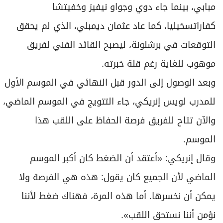
مبابي، بينما جاء دوي وجواو نيفيز وخفيتشا
كفاراتسخيليا، كما عاد عثمان ديمبلي، الذي لم يحقق
التوقعات في برشلونة، ليصبح القائد الفني لفريق
موهوب للغاية رغم قلة خبرته.
وبعد الوصول إلى الدور قبل النهائي في الموسم الأول
للمدرب لويس إنريكي، جاء التتويج في الموسم الماضي،
والآن تتاح للفريق فرصة الحفاظ على اللقب هذا
الموسم.
وقال إنريكي: «أعتقد أن الضغط كان أكبر الموسم
الماضي لأن الجميع كان يقول: هذه هي الفرصة ولا
يمكن أن نخسرها. أما هذه المرة، فهناك ضغط لأننا
نؤمن أننا نستحق اللقب».