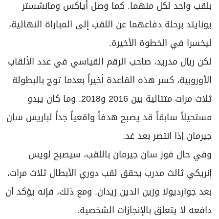
بلقب واحد لكل منهما. كما وصل أياكس ومانشستر
يونايتد برحلة دفاعهما عن اللقب إلى المباراة النهائية،
ليخسرا في الخطوة الأخيرة.
لكن ريال مدريد، صاحب الرقم القياسي في عدد الألقاب
الأوروبية، كسر هذه القاعدة أخيراً بعدما توج بالبطولة
ثلاث مرات متتالية بين 2016 و2018. وما كان يبدو
مستحيلاً سابقاً قد يصبح هدفاً واقعياً جداً لباريس سان
جيرمان إذا انتصر بعد غد.
وفي حال فوز سان جيرمان باللقب، سيصبح لويس
إنريكي ثالث مدرب يحقق لقب دوري الأبطال ثلاث مرات،
بعد جوارديولا وزين الدين زيدان. ومع ذلك، فإنه يؤكد أن
دافعه لا يتعلق بالإنجازات الشخصية.