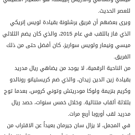
للعصر الحديث.
ويرى بعضهم أن فريق برشلونة بقيادة لويس إنريكي
الذي فاز باللقب في عام 2015، والذي كان يضم الثلاثي
ميسي ونيمار ولويس سواريز، كان أفضل حتى من ذلك
الفريق.
من الناحية الرقمية، لا يوجد من يضاهي ريال مدريد
بقيادة زين الدين زيدان، والذي ضم كريستيانو رونالدو
وكريم بنزيمة ولوكا مودريتش وتوني كروس، بعدما توج
بثلاثة ألقاب متتالية. وخلال خمس سنوات، حصد ريال
مدريد لقب أوروبا أربع مرات.
في المجمل، لا يزال سان جيرمان بعيداً عن الاقتراب من