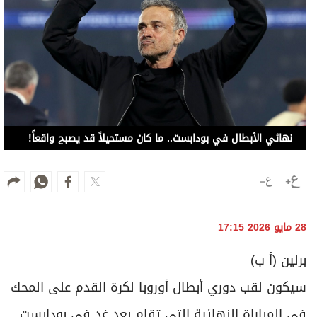
نهائي الأبطال في بودابست.. ما كان مستحيلاً قد يصبح واقعاً!
28 مايو 2026 17:15
برلين (أ ب)
سيكون لقب دوري أبطال أوروبا لكرة القدم على المحك
في المباراة النهائية التي تقام بعد غد في بودابست.