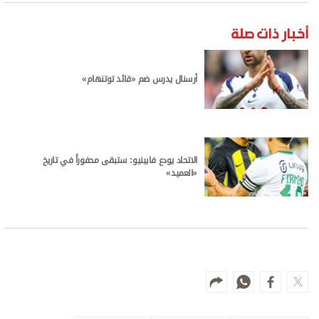
أخبار ذات صلة
أرسنال يدرس ضم «قائد توتنهام»
الاتحاد يودع فابينيو: ستبقى محفوراً في تاريخ
«العميد»